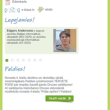
Ēdienkarte
vēstis
e-klase.lv
Lepojamies!
Edgars Andersons
Edgars Andersons
2025. gadā
ir ieguvis
atzinību Baltijas informātikas
ieguvis 1.pakāpi valsts
olimpiādē (BOI 2025) un atzinību
informātikas olimpiādē
,
1.vietu
starptautiskajā informātikas
valstī konkursā "Bebr[a]s" un
olimpiādē (IOI 2025)
3.pakāpi matemātikas atklātajā
olimpiādē
Paldies!
Novada 4. klašu skolēnu un skolotāju vārdā
vissirsnīgākais Paldies uzņēmumam TĒRVETE
FOOD par iespēju baudīt gardo Druvas saldējumu!
Ar saldējuma mielošanos Druvas vidusskolā
noslēdzās novada 4.klašu “Prāta spēles”! Paldies!