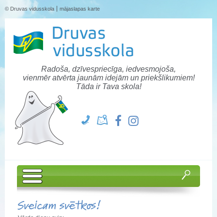
© Druvas vidusskola
mājaslapas karte
Radoša, dzīvespriecīga, iedvesmojoša,
vienmēr atvērta jaunām idejām un priekšlikumiem!
Tāda ir Tava skola!
Sveicam svētkos!