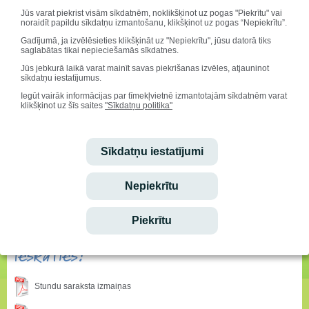
Jūs varat piekrist visām sīkdatnēm, noklikšķinot uz pogas "Piekrītu" vai
noraidīt papildu sīkdatņu izmantošanu, klikšķinot uz pogas “Nepiekrītu”.
Gadījumā, ja izvēlēsieties klikšķināt uz "Nepiekrītu", jūsu datorā tiks
saglabātas tikai nepieciešamās sīkdatnes.
Jūs jebkurā laikā varat mainīt savas piekrišanas izvēles, atjauninot
sīkdatņu iestatījumus.
Iegūt vairāk informācijas par tīmekļvietnē izmantotajām sīkdatnēm varat
klikšķinot uz šīs saites
"Sīkdatņu politika"
Sīkdatņu iestatījumi
Nepiekrītu
Sveicam svētkos!
Piekrītu
Vārda dienu svin:
Mudīte, Vladislava, Vladislavs
Ieskaties!
Stundu saraksta izmaiņas