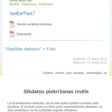
Vārda dienu svin:
Mudīte, Vladislava, Vladislavs
Ieskaties!
Stundu saraksta izmaiņas
Ēdienkarte
"Septītās debesis" + Foto
Publicēts: 27. maijs 2013
Atjaunots: 14. jūnijs 2013
Paldies visiem, kuri ieradās, izdziedājās un
pabija kopā. Liels paldies Uģim Jēkabsonam!
Sīkdatņu piekrišanas izvēle
Lai šī tīmekļvietne darbotos, kā arī mēs spētu izpildīt normatīvo aktu
prasības, tā izmanto savas un trešo pušu nepieciešamās sīkdatnes. Ar
Jūsu piekrišanu var tik uzstādītas papildu sīkdatnes.