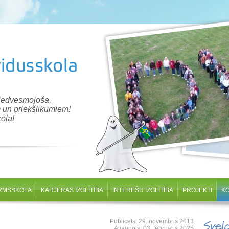
 iedvesmojoša,
 un priekšlikumiem!
ola!
RMSSKOLA
KARJERAS IZGLĪTĪBA
INTEREŠU IZGLĪTĪBA
PROJEKTI
K
Publicēts: 29. novembris 2013
Svei
Atjaunots: 03. februāris 2025