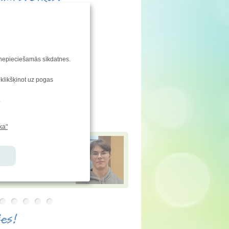
enu svin:
Vladislava, Vladislavs
aties!
ndu saraksta izmaiņas
u nepieciešamās sīkdatnes.
enkarte
 klikšķinot uz pogas
vēstis
e-klase.lv
.
jamies!
ka"
 Andersons
2025. gadā
 1.pakāpi valsts
tikas olimpiādē
,
1.vietu
konkursā "Bebr[a]s" un
i matemātikas atklātajā
ādē
ies!