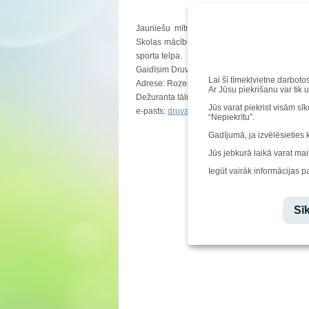
Jauniešu mītne „DRUVA”, 5 km no Saldus pi
Skolas mācību laikā -30 vietas. Mītnē ir 1, 2
sporta telpa.
Gaidīsim Druvas jauniešu mītnē!
Lai šī tīmekļvietne darboto
Adrese: Rozentāla iela 3, Saldus pagasts, Sa
Ar Jūsu piekrišanu var tik 
Dežuranta tālr.
25708716,
vadītājas tālr.
2632
Jūs varat piekrist visām sī
e-pasts:
druva.jm@gmail.com
“Nepiekrītu”.
Gadījumā, ja izvēlēsieties 
Jūs jebkurā laikā varat mai
Iegūt vairāk informācijas p
Sīk