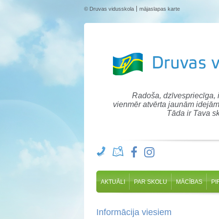
© Druvas vidusskola
mājaslapas karte
Radoša, dzīvespriecīga,
vienmēr atvērta jaunām idejām
Tāda ir Tava sk
AKTUĀLI
PAR SKOLU
MĀCĪBAS
PI
Informācija viesiem