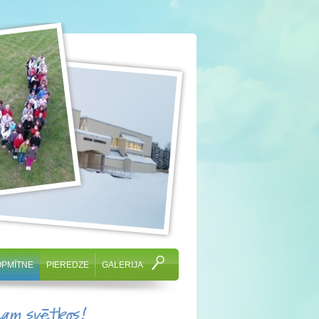
OPMĪTNE
PIEREDZE
GALERIJA
cam svētkos!