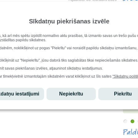
Vārda di
Mudīte, 
edāvā naktsmītnes: vasaras mēnešos (jūnijs-augusts) 100 vietas.
, 3 un 4-vietīgas istabas, kā arī pieejama virtuve, veļas mazgātava un
Iesk
Sīkdatņu piekrišanas izvēle
Stu
s, kā arī mēs spētu izpildīt normatīvo aktu prasības, tā izmanto savas un trešo puš
ldus novads
uzstādītas papildu sīkdatnes.
6607
Ēdi
kdatnēm, noklikšķinot uz pogas "Piekrītu" vai noraidīt papildu sīkdatņu izmantošanu,
klikšķināt uz "Nepiekrītu", jūsu datorā tiks saglabātas tikai nepieciešamās sīkdatnes
Lepo
nīt savas piekrišanas izvēles, atjauninot sīkdatņu iestatījumus.
ar tīmekļvietnē izmantotajām sīkdatnēm varat klikšķinot uz šīs saites
"Sīkdatņu politi
Edgars
ieguvis
informā
datņu iestatījumi
Nepiekrītu
Piekrītu
valstī 
3.pakāp
olimpi
Pald