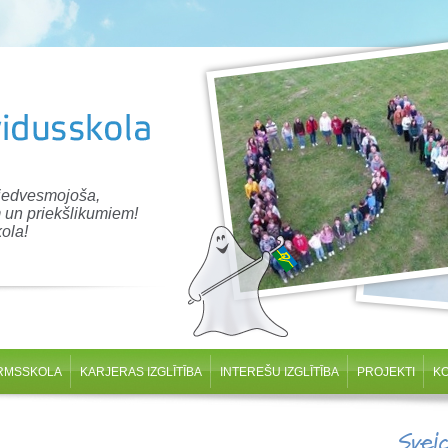
 iedvesmojoša,
 un priekšlikumiem!
ola!
RMSSKOLA
KARJERAS IZGLĪTĪBA
INTEREŠU IZGLĪTĪBA
PROJEKTI
K
Svei