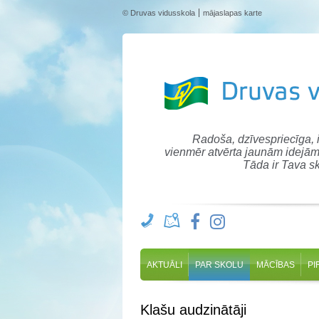
© Druvas vidusskola
mājaslapas karte
Radoša, dzīvespriecīga,
vienmēr atvērta jaunām idejām
Tāda ir Tava sk
AKTUĀLI
PAR SKOLU
MĀCĪBAS
PI
Klašu audzinātāji