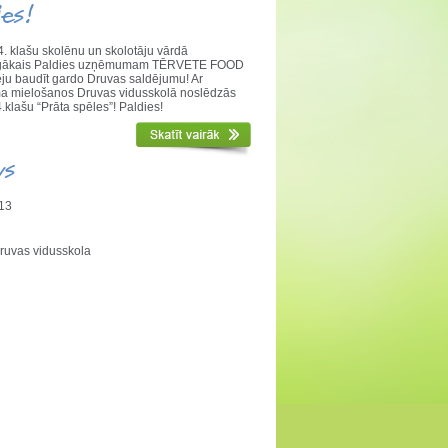
ies!
. klašu skolēnu un skolotāju vārdā
nīgākais Paldies uzņēmumam TĒRVETE FOOD
ēju baudīt gardo Druvas saldējumu! Ar
a mielošanos Druvas vidusskolā noslēdzās
.klašu “Prāta spēles”! Paldies!
vs
13
ruvas vidusskola