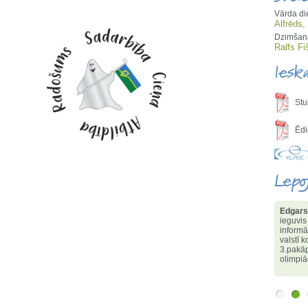
Vārda di
Alfrēds,
Dzimšana
Ralfs Fi
Iesk
Stu
Ēdi
Lepo
Edgars
ieguvis
informā
valstī 
3.pakāp
olimpi