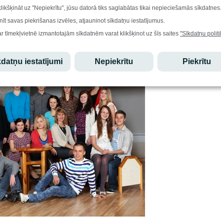
klikšķināt uz "Nepiekrītu", jūsu datorā tiks saglabātas tikai nepieciešamās sīkdatnes
nīt savas piekrišanas izvēles, atjauninot sīkdatņu iestatījumus.
ar tīmekļvietnē izmantotajām sīkdatnēm varat klikšķinot uz šīs saites
"Sīkdatņu politi
datņu iestatījumi
Nepiekrītu
Piekrītu