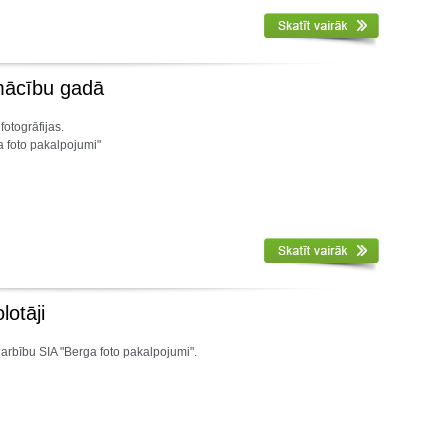
.mācību gadā
fotogrāfijas.
a foto pakalpojumi"
lotāji
arbību SIA "Berga foto pakalpojumi".