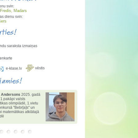
enu svin:
 Fredis, Madars
s dienu svin:
šers
aties!
ndu saraksta izmaiņas
enkarte
vēstis
e-klase.lv
jamies!
 Andersons
2025. gadā
 1.pakāpi valsts
tikas olimpiādē
,
1.vietu
konkursā "Bebr[a]s" un
i matemātikas atklātajā
ādē