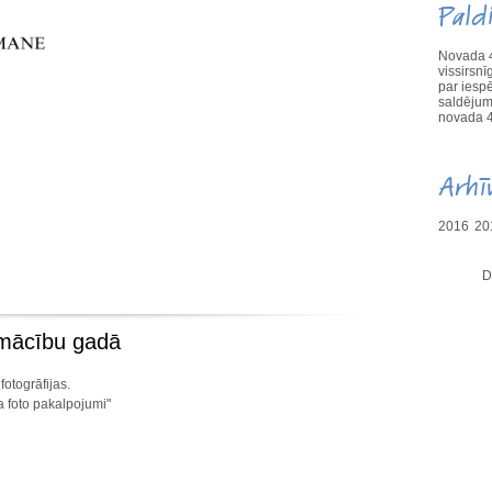
Pald
Novada 4
vissirs
par iesp
saldējum
novada 4
Arhī
2016
20
D
 mācību gadā
fotogrāfijas.
a foto pakalpojumi"