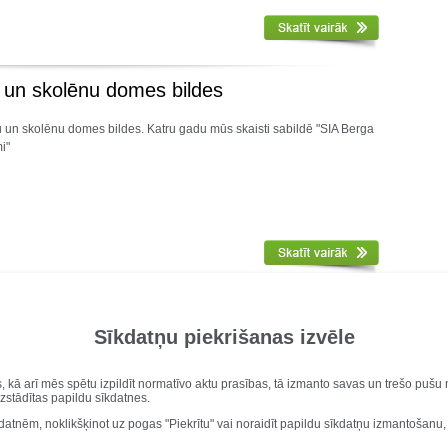
u un skolēnu domes bildes
u un skolēnu domes bildes. Katru gadu mūs skaisti sabildē "SIA Berga
mi"
, biedrību, skolēnu domes bildes
Sīkdatņu piekrišanas izvēle
u, biedrību, skolēnu domes bildes. Katru gadu mūs skaisti sabildē "SIA
alpojumi"
s, kā arī mēs spētu izpildīt normatīvo aktu prasības, tā izmanto savas un trešo puš
uzstādītas papildu sīkdatnes.
kdatnēm, noklikšķinot uz pogas "Piekrītu" vai noraidīt papildu sīkdatņu izmantošanu,