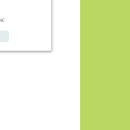
.
ka"