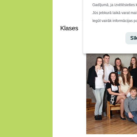
Gadījumā, ja izvēlēsieties 
Jūs jebkurā laikā varat mai
Iegūt vairāk informācijas p
Klases
Sīk