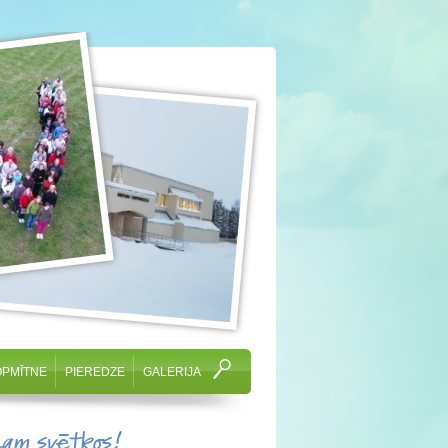
OPMĪTNE
PIEREDZE
GALERIJA
cam svētkos!