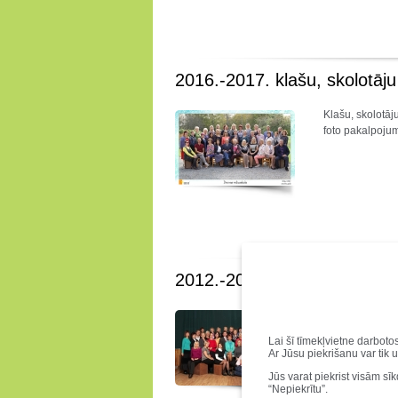
2016.-2017. klašu, skolotāj
Klašu, skolotāj
foto pakalpoju
2012.-2013. klašu, skolotāju
Klašu, skolotāj
Berga foto pak
Lai šī tīmekļvietne darboto
Ar Jūsu piekrišanu var tik 
Jūs varat piekrist visām sī
“Nepiekrītu”.