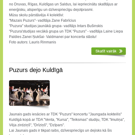
no Druvas, Rīgas, Kuldīgas un Saldus, lai iepriecinātu skatītājus ar
enerģisku, atsperīgu un dzīvespriecīgu dejotprasmi.
Mūsu skolu pārstāvēja 4 kolektīvi:
"Mazais Puzurs"- vadītāja Zane Fabrīcius
"Puzura" studijas jaunākā grupa- vadītājs Intars Bušinskis
"Puzura'studijas vecākā grupa un TDK "Puzurs" - vadītāja Laine Liepa
Paldies Zanei Ņukšai- Valdmanei par koncerta stāstu!
Foto autors: Lauris Rinmanis
Puzurs dejo Kuldīgā
Jaunais gads iesācies ar TDK "Puzurs" koncertu "Jaungada kokteilis"
Kuldīgā kopā ar TDA "Venta, "Kursa", "Teiksmas" studiju, TDK "Imuliņa",
Vēja zirdziņš", "Drīziņš", "Dzīpars".
Lai Jaunais gads ir tikpat raibs, dzīvespriecīgs un dejisks kā šis