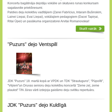
Koncertu bagātināja dejotāju vokālie un skatuves runas konkursam
sagatavotie priekšnesumi.
Paldies deju kolektīvu vadītājiem (Zanei Fabrīcius, Intaram Bušinskim,
Lainei Liepai, Evai Liepai), vokālajiem pedagogiem (Dacei Tapiņai,
Ritai Ūpei) un pasākuma organizatorei Arvitai Romanovskai!
"Puzurs" dejo Ventspilī
JDK "Puzurs" 18. martā kopā ar VPDK un TDK "Strautuguns", "Pūpolīti",
"Vējiem"un Druvas senioru deju kolektīvu koncertā "Zeme zeļ, zeme
plaukst" T/N Jūras vārti izdejoja gaidāmo deju svētku repertuāru.
JDK "Puzurs" dejo Kuldīgā