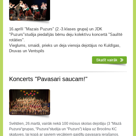
16.aprīlī "Mazais Puzurs" (2.-3.klases grupa) un JDK
"Puzurs"studija piedalījās bērnu deju kolektīvu koncertā "Saulītē
rotāties".
Vieglums, smaidi, prieks un deja vienoja dejotājus no Kuldīgas,
Druvas un Ventspils
Koncerts "Pavasari saucam!"
Svētdien, 26.martā, vairāk nekā 100 mūsus skolas dejotāju (3 "Mazā
Puzura"grupas, "Puzura"studija un "Puzurs") kāpa uz Brocēnu KC
skatuves, lai kopā ar saviem vecākiem gaidītu pavasara ierašanos.