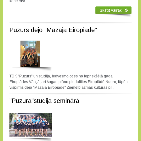
koncerts!
Puzurs dejo "Mazajā Eiropiādē"
TDK "Puzurs" un studija, iedvesmojoties no iepriekšējā gada
Eiropiādes Vācijā, arī šogad plāno piedalīties Eiropiādē Nuoro, tāpēc
vispirms dejo "Mazajā Eiropiādē" Ziemeļblāzmas kultūras pilī.
"Puzura"studija seminārā