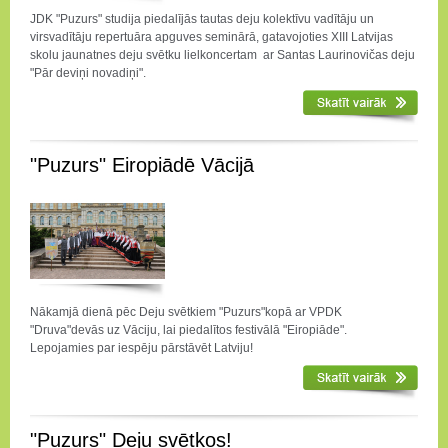
JDK "Puzurs" studija piedalījās tautas deju kolektīvu vadītāju un
virsvadītāju repertuāra apguves seminārā, gatavojoties XIII Latvijas
skolu jaunatnes deju svētku lielkoncertam ar Santas Laurinovičas deju
"Pār deviņi novadiņi".
"Puzurs" Eiropiādē Vācijā
Nākamjā dienā pēc Deju svētkiem "Puzurs"kopā ar VPDK
"Druva"devās uz Vāciju, lai piedalītos festivālā "Eiropiāde".
Lepojamies par iespēju pārstāvēt Latviju!
"Puzurs" Deju svētkos!