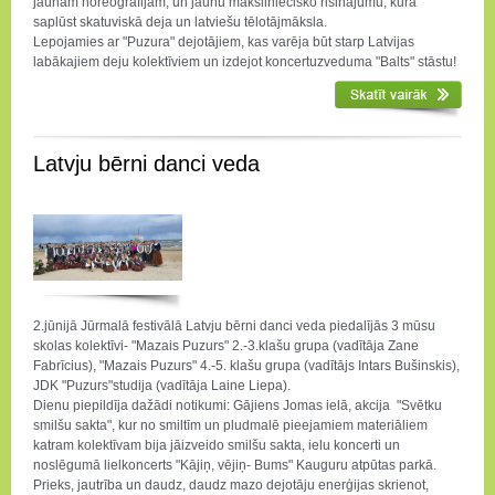
jaunām horeogrāfijām, un jaunu māksliniecisko risinājumu, kurā
saplūst skatuviskā deja un latviešu tēlotājmāksla.
Lepojamies ar "Puzura" dejotājiem, kas varēja būt starp Latvijas
labākajiem deju kolektīviem un izdejot koncertuzveduma "Balts" stāstu!
Latvju bērni danci veda
2.jūnijā Jūrmalā festivālā Latvju bērni danci veda piedalījās 3 mūsu
skolas kolektīvi- "Mazais Puzurs" 2.-3.klašu grupa (vadītāja Zane
Fabrīcius), "Mazais Puzurs" 4.-5. klašu grupa (vadītājs Intars Bušinskis),
JDK "Puzurs"studija (vadītāja Laine Liepa).
Dienu piepildīja dažādi notikumi: Gājiens Jomas ielā, akcija "Svētku
smilšu sakta", kur no smiltīm un pludmalē pieejamiem materiāliem
katram kolektīvam bija jāizveido smilšu sakta, ielu koncerti un
noslēgumā lielkoncerts "Kājiņ, vējiņ- Bums" Kauguru atpūtas parkā.
Prieks, jautrība un daudz, daudz mazo dejotāju enerģijas skrienot,