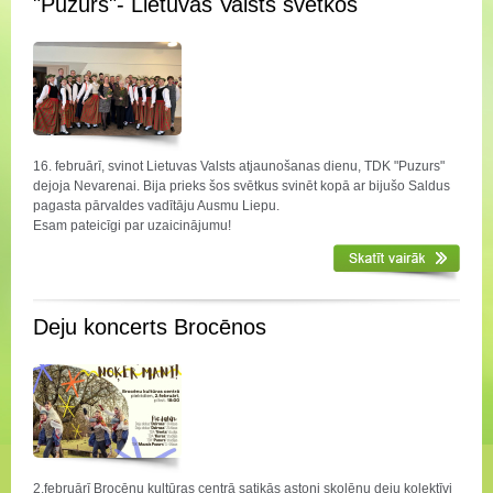
"Puzurs"- Lietuvas Valsts svētkos
16. februārī, svinot Lietuvas Valsts atjaunošanas dienu, TDK "Puzurs"
dejoja Nevarenai. Bija prieks šos svētkus svinēt kopā ar bijušo Saldus
pagasta pārvaldes vadītāju Ausmu Liepu.
Esam pateicīgi par uzaicinājumu!
Deju koncerts Brocēnos
2.februārī Brocēnu kultūras centrā satikās astoņi skolēnu deju kolektīvi