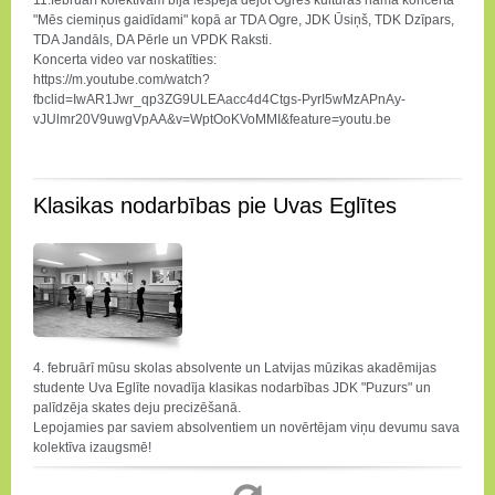
11.februārī kolektīvam bija iespēja dejot Ogres kultūras namā koncertā
"Mēs ciemiņus gaidīdami" kopā ar TDA Ogre, JDK Ūsiņš, TDK Dzīpars,
TDA Jandāls, DA Pērle un VPDK Raksti.
Koncerta video var noskatīties:
https://m.youtube.com/watch?
fbclid=IwAR1Jwr_qp3ZG9ULEAacc4d4Ctgs-PyrI5wMzAPnAy-
vJUlmr20V9uwgVpAA&v=WptOoKVoMMI&feature=youtu.be
Klasikas nodarbības pie Uvas Eglītes
4. februārī mūsu skolas absolvente un Latvijas mūzikas akadēmijas
studente Uva Eglīte novadīja klasikas nodarbības JDK "Puzurs" un
palīdzēja skates deju precizēšanā.
Lepojamies par saviem absolventiem un novērtējam viņu devumu sava
kolektīva izaugsmē!