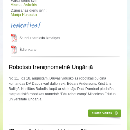
Vārda dienu svin:
Aisma, Askolds
Dzimšanas dienu svin:
Marija Rusecka
Ieskaties!
Stundu saraksta izmaiņas
Ēdienkarte
Robotisti treniņnometnē Ungārijā
No 11. līdz 18. augustam, Druvas viduskolas robotikas pulciņa
komandas DV Daudz var! dalībnieki: Edgars Andersons, Kristiāns
Baltiņš, Kristiāns Balodis kopā ar skolotāju Daci Dumbari piedalās
starptautiskā robotikas nometnē “Edu robot camp” Miscolcas Edutus
universitātē Ungārijā.