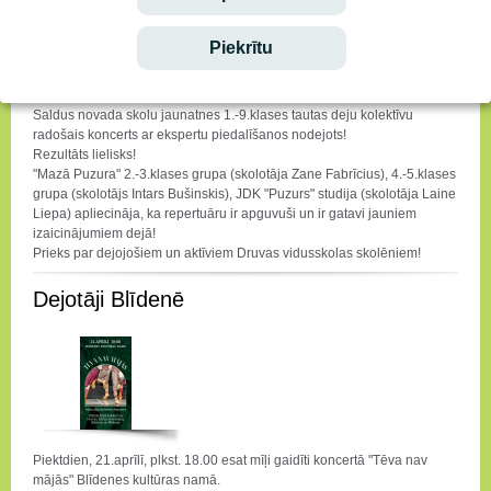
Piekrītu
Saldus novada skolu jaunatnes 1.-9.klases tautas deju kolektīvu
radošais koncerts ar ekspertu piedalīšanos nodejots!
Rezultāts lielisks!
"Mazā Puzura" 2.-3.klases grupa (skolotāja Zane Fabrīcius), 4.-5.klases
grupa (skolotājs Intars Bušinskis), JDK "Puzurs" studija (skolotāja Laine
Liepa) apliecināja, ka repertuāru ir apguvuši un ir gatavi jauniem
izaicinājumiem dejā!
Prieks par dejojošiem un aktīviem Druvas vidusskolas skolēniem!
Dejotāji Blīdenē
Piektdien, 21.aprīlī, plkst. 18.00 esat mīļi gaidīti koncertā "Tēva nav
mājās" Blīdenes kultūras namā.