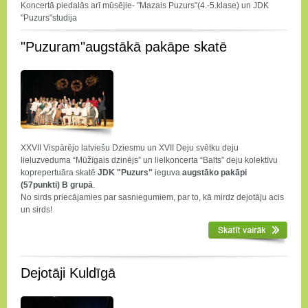
Koncertā piedalās arī mūsējie- "Mazais Puzurs"(4.-5.klase) un JDK
"Puzurs"studija
"Puzuram"augstākā pakāpe skatē
XXVII Vispārējo latviešu Dziesmu un XVII Deju svētku deju
lieluzveduma “Mūžīgais dzinējs” un lielkoncerta “Balts” deju kolektīvu
koprepertuāra skatē
JDK "Puzurs"
ieguva
augstāko pakāpi
(57punkti) B grupā
.
No sirds priecājamies par sasniegumiem, par to, kā mirdz dejotāju acis
un sirds!
Dejotāji Kuldīgā