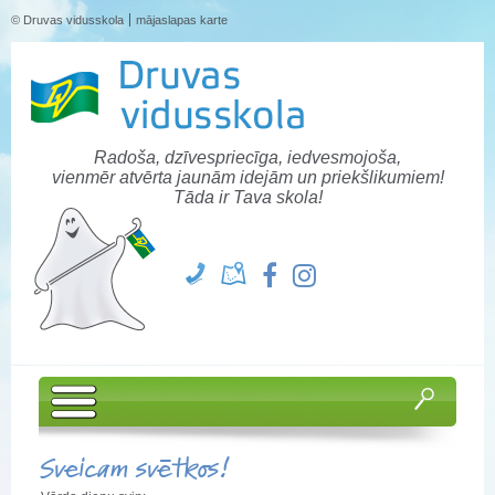
© Druvas vidusskola
mājaslapas karte
Radoša, dzīvespriecīga, iedvesmojoša,
vienmēr atvērta jaunām idejām un priekšlikumiem!
Tāda ir Tava skola!
Sveicam svētkos!