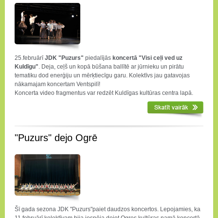
25.februārī
JDK "Puzurs"
piedalījās
koncertā "Visi ceļi ved uz
Kuldīgu"
. Deja, ceļš un kopā būšana ballītē ar jūrnieku un pirātu
tematiku dod enerģiju un mērķtiecīgu garu. Kolektīvs jau gatavojas
nākamajam koncertam Ventspilī!
Koncerta video fragmentus var redzēt Kuldīgas kultūras centra lapā.
"Puzurs" dejo Ogrē
Šī gada sezona JDK "Puzurs"paiet daudzos koncertos. Lepojamies, ka