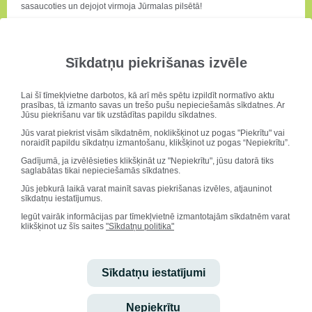
sasaucoties un dejojot virmoja Jūrmalas pilsētā!
Sīkdatņu piekrišanas izvēle
"Puzurs" sveic "Spararatu" Grobiņā
Lai šī tīmekļvietne darbotos, kā arī mēs spētu izpildīt normatīvo aktu
prasības, tā izmanto savas un trešo pušu nepieciešamās sīkdatnes. Ar
Jūsu piekrišanu var tik uzstādītas papildu sīkdatnes.
Jūs varat piekrist visām sīkdatnēm, noklikšķinot uz pogas "Piekrītu" vai
noraidīt papildu sīkdatņu izmantošanu, klikšķinot uz pogas “Nepiekrītu”.
Gadījumā, ja izvēlēsieties klikšķināt uz "Nepiekrītu", jūsu datorā tiks
saglabātas tikai nepieciešamās sīkdatnes.
27.maijā mūsu JDK "Puzurs" jaunieši devās uz Grobiņu, kur
koncertā "Mūžīgi dejā" 30 gadu jubilejā sveica JDK
Jūs jebkurā laikā varat mainīt savas piekrišanas izvēles, atjauninot
"Spararats".
sīkdatņu iestatījumus.
Tā bija skaista un pozitīvām emocijām piepildīta diena!
Iegūt vairāk informācijas par tīmekļvietnē izmantotajām sīkdatnēm varat
klikšķinot uz šīs saites
"Sīkdatņu politika"
Sīkdatņu iestatījumi
Druvā dejo!
Nepiekrītu