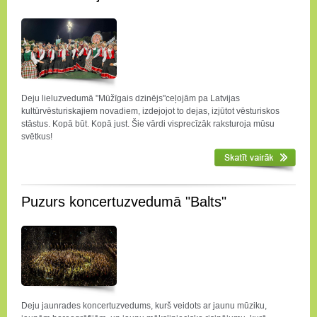
Deju lieluzvedumā "Mūžīgais dzinējs"ceļojām pa Latvijas
kultūrvēsturiskajiem novadiem, izdejojot to dejas, izjūtot vēsturiskos
stāstus. Kopā būt. Kopā just. Šie vārdi visprecīzāk raksturoja mūsu
svētkus!
Puzurs koncertuzvedumā "Balts"
Deju jaunrades koncertuzvedums, kurš veidots ar jaunu mūziku,