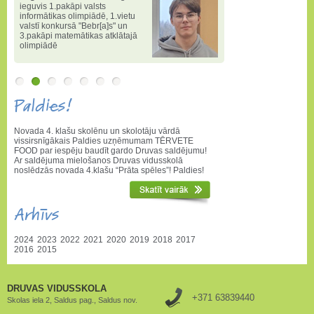
ieguvis 1.pakāpi valsts
informātikas olimpiādē
,
1.vietu
valstī konkursā "Bebr[a]s" un
3.pakāpi matemātikas atklātajā
olimpiādē
Paldies!
Novada 4. klašu skolēnu un skolotāju vārdā
vissirsnīgākais Paldies uzņēmumam TĒRVETE
FOOD par iespēju baudīt gardo Druvas saldējumu!
Ar saldējuma mielošanos Druvas vidusskolā
noslēdzās novada 4.klašu “Prāta spēles”! Paldies!
Arhīvs
2024
2023
2022
2021
2020
2019
2018
2017
2016
2015
DRUVAS VIDUSSKOLA
+371 63839440
Skolas iela 2, Saldus pag., Saldus nov.