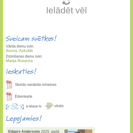
Ielādēt vēl
Sveicam svētkos!
Vārda dienu svin:
Aisma, Askolds
Dzimšanas dienu svin:
Marija Rusecka
Ieskaties!
Stundu saraksta izmaiņas
Ēdienkarte
vēstis
e-klase.lv
Lepojamies!
Edgars Andersons
2025. gadā