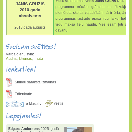
Mūsu skolas absolvents
Jānis Gruzis
izstrādāj
JĀNIS GRUZIS
programmu mācību grāmatu un līdzekļu uzs
2010.gada
piemērota skolas vajadzībām, tā ir ērta, ātra 
absolvents
programmas izstrāde prasa ilgu laiku, lieli
tirgū maksā lielu naudu. Mēs esam ļoti ganda
2013.gada augusts
dāvanu.
Sveicam svētkos!
Vārda dienu svin:
Audris, Brencis, Inuta
Ieskaties!
Stundu saraksta izmaiņas
Ēdienkarte
vēstis
e-klase.lv
Lepojamies!
Edgars Andersons
2025. gadā