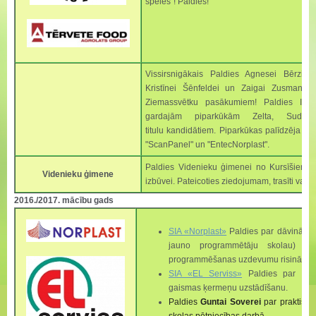
spēles”! Paldies!
Vissirsnigākais Paldies Agnesei Bērziņai
Kristīnei Šēnfeldei un Zaigai Zusmanei 
Ziemassvētku pasākumiem! Paldies Iva
gardajām piparkūkām Zelta, Sudra
titulu kandidātiem. Piparkūkas palīdzēja g
"ScanPanel" un "EntecNorplast".
Paldies Videnieku ģimenei no Kursīšiem pa
Videnieku ģimene
izbūvei. Pateicoties ziedojumam, trasīti var
2016./2017. mācību gads
SIA «Norplast»
Paldies par
dāvinājum
jauno programmētāju skolau) ar 
programmēšanas uzdevumu risināšanai
SIA «EL Serviss»
Paldies par skola
gaismas ķermeņu uzstādīšanu.
Paldies
Guntai Soverei
par praktisko