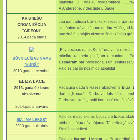
manikīre D. Ābele, rokdarbniece L.Grāve
A.Andersone, vides gide L.Šaule
KRISTIEŠU
Jau par tradīciju kļuvis, ka kristiešu organizācija 
ORGANIZĀCIJA
skolēniem dāvina Jauno derību. Arī šogad katrs 
"GIDEONI"
audzinātāja mājās aiznesa šo nozīmīgo grāmatu
2014.gada marts
„Būvniecības nams Kurši” udāvināja skolai bū
mācību kabineta pilnīgam remontam. Paldi
BŪVNIECĪBAS NAMS
Ceimeram
par profesionālu un ieinteresētu at
"kURŠI"
Paldies par šo nozīmīgo atbalstu!
2013.gada decembris
ELĪZA LĀCE
Pagājušā gada 9.klases absolvente
Elīza Lāc
2013. gada 9.klases
darbu „Ikonas”. Darbs veidots kā diplomdarb
absolvente
Darbu var skatīt „apaļā korpusa” otrajā stāvā. Mī
2014.gada janvāris
Paldies mūsu skolas bijušajam fizikas skolot
SIA "MAILEKSS"
mēbeļu plātņu dāvinājumu. Tās izlietojām vēstu
2013.gada oktobris
Sirsnīgs paldies!
Paldies
Ivaram Liepam
, kurš koordinē apj