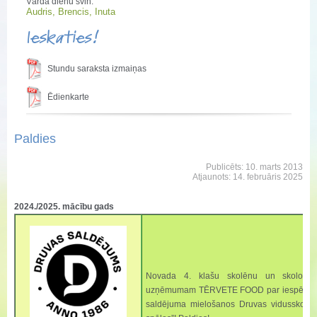
Vārda dienu svin:
Audris, Brencis, Inuta
Ieskaties!
Stundu saraksta izmaiņas
Ēdienkarte
Paldies
Publicēts: 10. marts 2013
Atjaunots: 14. februāris 2025
2024./2025. mācību gads
Novada 4. klašu skolēnu un skolotāju 
uzņēmumam TĒRVETE FOOD par iespēju bau
saldējuma mielošanos Druvas vidusskolā 