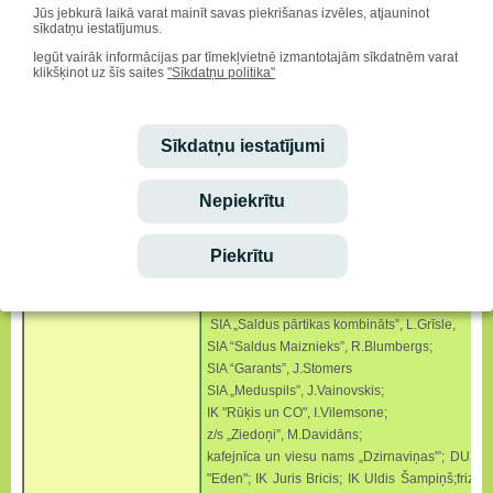
Jūs jebkurā laikā varat mainīt savas piekrišanas izvēles, atjauninot
sīkdatņu iestatījumus.
2013./2014.mācību gads
Iegūt vairāk informācijas par tīmekļvietnē izmantotajām sīkdatnēm varat
Pateicoties lielajam atbalstītāju pulkam Liela
klikšķinot uz šīs saites
"Sīkdatņu politika"
vairāk nekā 100 vērtīgas dāvanas!
Liels paldies absolventu salidojuma loterijas a
SIA „Studio Moderna” (Dormeo matracis);
Sīkdatņu iestatījumi
A/S "Druva Food”, S.Ošeniece;
SIA“ Saldus Zaļā aptieka” A.Ozoliņa;
veikals “Rieksts”, L.Rubule;
Nepiekrītu
SIA „Stādaudzētava Blīdene”, R.Rullis;
SIA “Certa Serviss”, J. Rubulis;
Piekrītu
kafejnīca “Magdalēna”, N.Zīlīte;
SIA “Saldus Druva”, M.Spundiņa;
kafejnīca "Stikla pērlīšu spēle”, A.Vanadziņš;
SIA „Saldus pārtikas kombināts”, L.Grīsle,
SIA “Saldus Maiznieks”, R.Blumbergs;
SIA “Garants”, J.Stomers
SIA „Meduspils”, J.Vainovskis;
IK "Rūķis un CO", I.Vilemsone;
z/s „Ziedoņi”, M.Davidāns;
kafejnīca un viesu nams „Dzirnaviņas'”; DUS “
"Eden"; IK Juris Bricis; IK Uldis Šampiņš;frizi