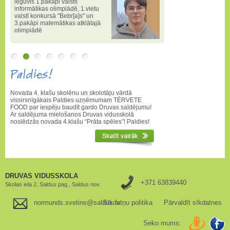
ieguvis 1.pakāpi valsts
informātikas olimpiādē
,
1.vietu
valstī konkursā "Bebr[a]s" un
3.pakāpi matemātikas atklātajā
olimpiādē
Paldies!
Novada 4. klašu skolēnu un skolotāju vārdā
vissirsnīgākais Paldies uzņēmumam TĒRVETE
FOOD par iespēju baudīt gardo Druvas saldējumu!
Ar saldējuma mielošanos Druvas vidusskolā
noslēdzās novada 4.klašu “Prāta spēles”! Paldies!
DRUVAS VIDUSSKOLA
+371 63839440
Skolas iela 2, Saldus pag., Saldus nov.
normunds.svetins@saldus.lv
Sīkdatņu politika
Pārvaldīt sīkdatnes
Seko mums: