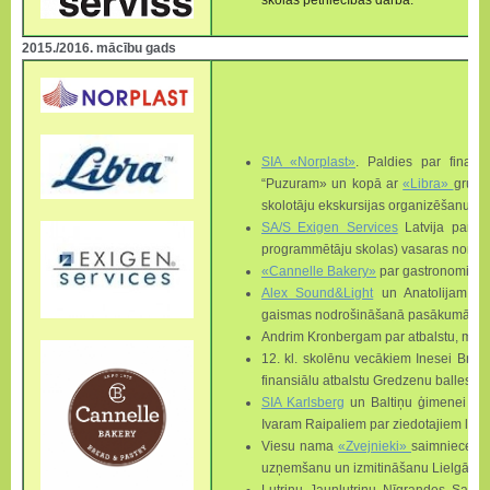
skolas pētniecības darbā.
2015./2016. mācību gads
SIA «Norplast»
. Paldies par finansi
“Puzuram» un kopā ar
«Libra»
grupu
skolotāju ekskursijas organizēšanu un
SA/S Exigen Services
Latvija par z
programmētāju skolas) vasaras nomet
«Cannelle Bakery»
par gastronomisko 
Alex Sound&Light
un Anatolijam Do
gaismas nodrošināšanā pasākumā «Sad
Andrim Kronbergam par atbalstu, mācot
12. kl. skolēnu vecākiem Inesei Bro
finansiālu atbalstu Gredzenu balles rī
SIA Karlsberg
un Baltiņu ģimenei par 
Ivaram Raipaliem par ziedotajiem līdz
Viesu nama
«Zvejnieki»
saimniecei L
uzņemšanu un izmitināšanu Lielgājien