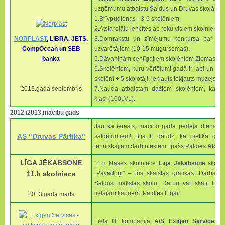
uzņēmumu atbalstu Saldus un Druvas skolām. Ar
1.Brīvpudienas - 3-5 skolēniem.
2.Atstarotāju lencītes ap roku visiem skolniekie
NORPLAST
, LIBRA, JETS,
3.Domrakstu un zīmējumu konkursa par atsta
CompOcean un SEB
uzvarētājiem (10-15 mugursomas).
banka
5.Dāvaniņām centīgajiem skolēniem Ziemassvētk
6.Skolēniem, kuru vērtējumi gadā ir labi un ļoti
skolēni + 5 skolotāji, iekļauts iekļauts muzejs, 
2013.gada septembris
7.Nauda atbalstam dažiem skolēniem, kam na
klasi (100LVL).
2012./2013.mācību gads
Jau kā ierasts, mācību gada pēdējā dienā mi
AS "Druvas Pārtika"
saldējumiem! Bija ti daudz, ka pietika gan
tehniskajiem darbiniekiem. Īpašs Paldies
Aldim
LĪGA JĒKABSONE
11.h klases skolniece
Līga Jēkabsone
skolai
11.h skolniece
„Pavadoņi” – trīs skaistas grafikas. Darbs i
Saldus mākslas skolu. Darbu var skatīt lielā
lielajām kāpnēm. Paldies Līgai!
2013.gada marts
Liela IT kompānija
A/S Exigen Services L