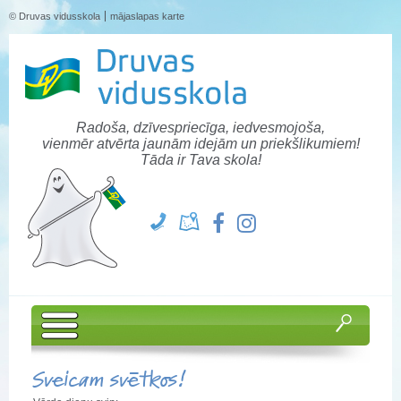
© Druvas vidusskola
mājaslapas karte
Radoša, dzīvespriecīga, iedvesmojoša,
vienmēr atvērta jaunām idejām un priekšlikumiem!
Tāda ir Tava skola!
Sveicam svētkos!