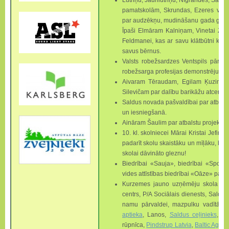
Lutriņu, Jaunlutriņu, Nī­­­­grandes, Sal
pamatskolām, Skrundas, Ezeres vsk. 
par audzēkņu, mudināšanu gada garumā
Īpaši Elmāram Kalniņam, Vinetai Zom
Feldmanei, kas ar savu klātbūtni katr
savus bērnus.
Valsts robežsardzes Ventspils pārvald
robežsarga profesijas demonstrējumu
Aivaram Tēraudam, Egi­­lam Ķuzim
Silevičam par dalību barikāžu atceres
Saldus novada pašvaldībai par atbal
un iesniegšanā.
Aināram Šaulim par at­­balstu projektu
10. kl. skolniecei Mārai Kristai Jefime
padarīt skolu skaistāku un mīļāku, bet 
skolai dāvināto gleznu!
Biedrībai «Sauja», biedrībai «Sport
vides attīstības biedrībai «Oāze» par 
Kurzemes jauno uzņēmēju skola sak
centrs, P/A Sociālais dienests, Saldus
namu pārvaldei, mazpulku vadītāja
aptieka
, Lanos,
Saldus ceļinieks
,
AI
rūpnīca,
Pindstrup Latvia
,
Baltic Agro
,