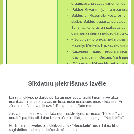
organizēšanu savos uzņēmumos.
Paldies Ritvaram Ķēniņam p
ar grants 
Saldus J. Rozentāla vēstures un m
skolai, Saldus pagasta pārvaldei, l
Tūrisma, kultūras un izglītības centr
dzimšanas dienas radošo darbu konku
«Nordplus» projekta sadarbības part
Mažeiķu Merkelio Račkausko ģimnāzij
Kurzemes jauno programmētāju sk
Kļaviņam, Jānim Gruzim, Mārtiņam Fr
DV puišiem Mikam Možeiko, Sandim 
un īpaši Ernestam Tapiņam par s
tehniskā aprīkojuma uzturēšanu teicam
Skolotāji saka mīļu paldies medmāsiņai
Sīkdatņu piekrišanas izvēle
Vissaldākais paldies
a/s “Druva Food
par Druvas saldējumu, ar kuru mie
Lai šī tīmekļvietne darbotos, kā arī mēs spētu izpildīt normatīvo aktu
noslēgumā!
prasības, tā izmanto savas un trešo pušu nepieciešamās sīkdatnes. Ar
Jūsu piekrišanu var tik uzstādītas papildu sīkdatnes.
Jūs varat piekrist visām sīkdatnēm, noklikšķinot uz pogas "Piekrītu" vai
noraidīt papildu sīkdatņu izmantošanu, klikšķinot uz pogas “Nepiekrītu”.
Gadījumā, ja izvēlēsieties klikšķināt uz "Nepiekrītu", jūsu datorā tiks
saglabātas tikai nepieciešamās sīkdatnes.