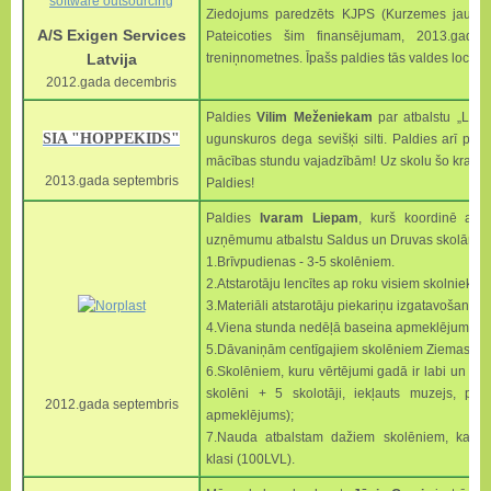
Ziedojums paredzēts KJPS (Kurzemes jauno p
A/S Exigen S
ervices
Pateicoties šim finansējumam, 2013.gadā
Latvija
treniņnometnes.
Īpašs paldies tās valdes locek
2012.gada decembris
Paldies
Vilim Meženiekam
par atbalstu „Liel
SIA "HOPPEKIDS"
ugunskuros dega sevišķi silti. Paldies arī pa
mācības stundu vajadzībām! Uz skolu šo kravu 
2013.gada septembris
Paldies!
Paldies
Ivaram Liepam
, kurš koordinē apj
uzņēmumu atbalstu Saldus un Druvas skolām.
1.Brīvpudienas - 3-5 skolēniem.
2.Atstarotāju lencītes ap roku visiem skolniekie
3.Materiāli atstarotāju piekariņu izgatavošanai.
4.Viena stunda nedēļā baseina apmeklējums 10
5.Dāvaniņām centīgajiem skolēniem Ziemassvē
6.Skolēniem, kuru vērtējumi gadā ir labi un ļoti
skolēni + 5 skolotāji, iekļauts muzejs, pu
2012.gada septembris
apmeklējums);
7.Nauda atbalstam dažiem skolēniem, kam na
klasi (100LVL).