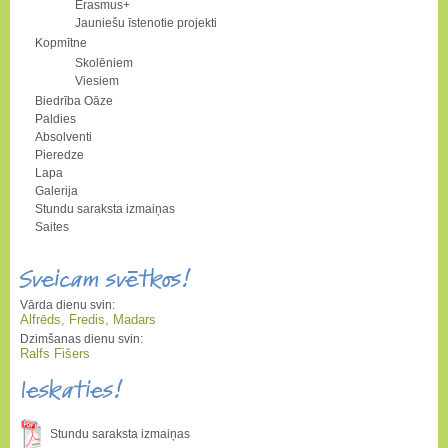
Erasmus+
Jauniešu īstenotie projekti
Kopmītne
Skolēniem
Viesiem
Biedrība Oāze
Paldies
Absolventi
Pieredze
Lapa
Galerija
Stundu saraksta izmaiņas
Saites
Sveicam svētkos!
Vārda dienu svin:
Alfrēds, Fredis, Madars
Dzimšanas dienu svin:
Ralfs Fišers
Ieskaties!
Stundu saraksta izmaiņas