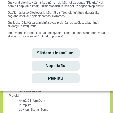
Dienas rits
Jūs varat piekrist visām sīkdatnēm, noklikšķinot uz pogas "Piekrītu" vai
noraidīt papildu sīkdatņu izmantošanu, klikšķinot uz pogas “Nepiekrītu”.
Iespējas
Notikumi
Gadījumā, ja izvēlēsieties klikšķināt uz "Nepiekrītu", jūsu datorā tiks
saglabātas tikai nepieciešamās sīkdatnes.
Karjeras izglītība
Karjeras konsultācijas un pasākumu plāns
Jūs jebkurā laikā varat mainīt savas piekrišanas izvēles, atjauninot
Aktuālā informācija
sīkdatņu iestatījumus.
Izglītības un nodarbinātības iespējas
Iegūt vairāk informācijas par tīmekļvietnē izmantotajām sīkdatnēm varat
Fondu un pašvaldības stipendijas
klikšķinot uz šīs saites
"Sīkdatņu politika"
Aktuālie notikumi
Resursi
Absolventi
Sīkdatņu iestatījumi
Interešu izglītība
Ārpusstundu nodarbību piedāvājums
Aktuālie notikumi
Nepiekrītu
Deju kolektīvi
Muzikālie kolektīvi
Skolēnu mācību uzņēmumi (SMU)
Piekrītu
Teātra sports
Tehniskā jaunrade
Norvēģu valoda
Projekti
Aktuālā informācija
Pumpurs
Latvijas Skolas Soma