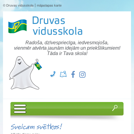
© Druvas vidusskola
mājaslapas karte
Radoša, dzīvespriecīga, iedvesmojoša,
vienmēr atvērta jaunām idejām un priekšlikumiem!
Tāda ir Tava skola!
Sveicam svētkos!