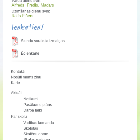
Vārda dienu svin:
Alfrēds, Fredis, Madars
Dzimšanas dienu svin:
Ralfs Fišers
Ieskaties!
Stundu saraksta izmaiņas
Ēdienkarte
Kontakti
Nosūti mums zinu
Karte
Aktuāli
Notikumi
Pasākumu plāns
Darba laiki
Par skolu
Vadības komanda
Skolotāji
Skolēnu dome
Skolas padome