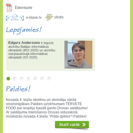
Ēdienkarte
vēstis
e-klase.lv
Lepojamies!
Edgars Andersons
ir ieguvis
atzinību Baltijas informātikas
olimpiādē (BOI 2025) un atzinību
starptautiskajā informātikas
olimpiādē (IOI 2025)
Paldies!
Novada 4. klašu skolēnu un skolotāju vārdā
vissirsnīgākais Paldies uzņēmumam TĒRVETE
FOOD par iespēju baudīt gardo Druvas saldējumu!
Ar saldējuma mielošanos Druvas vidusskolā
noslēdzās novada 4.klašu “Prāta spēles”! Paldies!