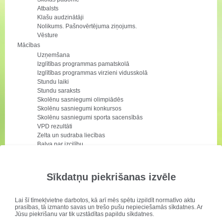
Atbalsts
Klašu audzinātāji
Nolikums. Pašnovērtējuma ziņojums.
Vēsture
Mācības
Uzņemšana
Izglītības programmas pamatskolā
Izglītības programmas virzieni vidusskolā
Stundu laiki
Stundu saraksts
Skolēnu sasniegumi olimpiādēs
Skolēnu sasniegumi konkursos
Skolēnu sasniegumi sporta sacensībās
VPD rezultāti
Zelta un sudraba liecības
Balva par izcilību
Balva pakāpiens
VPD grafiks
Izmantojamie mācību līdzekļi
Sīkdatņu piekrišanas izvēle
Skolēnu darbi
Pirmsskola
Uzņemšana
Lai šī tīmekļvietne darbotos, kā arī mēs spētu izpildīt normatīvo aktu
prasības, tā izmanto savas un trešo pušu nepieciešamās sīkdatnes. Ar
Kontakti
Jūsu piekrišanu var tik uzstādītas papildu sīkdatnes.
Grupas un darbinieki