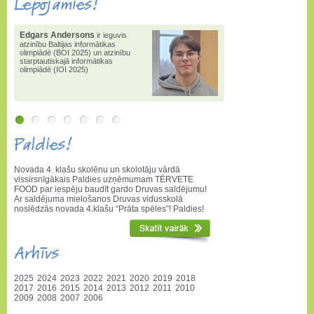
Lepojamies!
Edgars Andersons
ir ieguvis
atzinību Baltijas informātikas
olimpiādē (BOI 2025) un atzinību
starptautiskajā informātikas
olimpiādē (IOI 2025)
Paldies!
Novada 4. klašu skolēnu un skolotāju vārdā
vissirsnīgākais Paldies uzņēmumam TĒRVETE
FOOD par iespēju baudīt gardo Druvas saldējumu!
Ar saldējuma mielošanos Druvas vidusskolā
noslēdzās novada 4.klašu “Prāta spēles”! Paldies!
Arhīvs
2025
2024
2023
2022
2021
2020
2019
2018
2017
2016
2015
2014
2013
2012
2011
2010
2009
2008
2007
2006