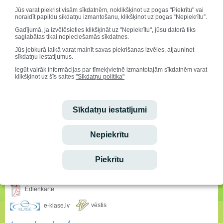
Jūs varat piekrist visām sīkdatnēm, noklikšķinot uz pogas "Piekrītu" vai
noraidīt papildu sīkdatņu izmantošanu, klikšķinot uz pogas “Nepiekrītu”.
Gadījumā, ja izvēlēsieties klikšķināt uz "Nepiekrītu", jūsu datorā tiks
saglabātas tikai nepieciešamās sīkdatnes.
Jūs jebkurā laikā varat mainīt savas piekrišanas izvēles, atjauninot
sīkdatņu iestatījumus.
Iegūt vairāk informācijas par tīmekļvietnē izmantotajām sīkdatnēm varat
klikšķinot uz šīs saites
"Sīkdatņu politika"
Sveicam svētkos!
Vārda dienu svin:
Sīkdatņu iestatījumi
Alfrēds, Fredis, Madars
Dzimšanas dienu svin:
Ralfs Fišers
Nepiekrītu
Ieskaties!
Piekrītu
Stundu saraksta izmaiņas
Ēdienkarte
vēstis
e-klase.lv