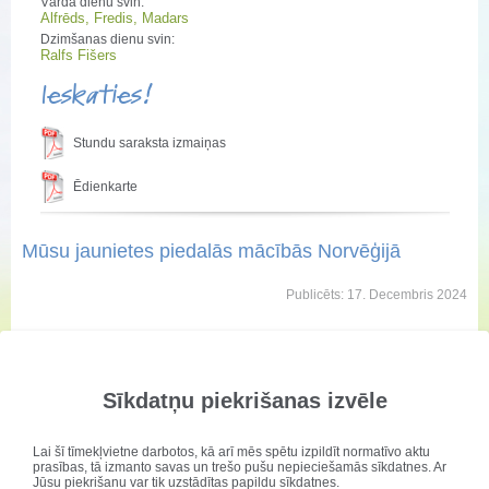
Vārda dienu svin:
Alfrēds, Fredis, Madars
Dzimšanas dienu svin:
Ralfs Fišers
Ieskaties!
Stundu saraksta izmaiņas
Ēdienkarte
Mūsu jaunietes piedalās mācībās Norvēģijā
Publicēts: 17. Decembris 2024
Sīkdatņu piekrišanas izvēle
Lai šī tīmekļvietne darbotos, kā arī mēs spētu izpildīt normatīvo aktu
prasības, tā izmanto savas un trešo pušu nepieciešamās sīkdatnes. Ar
Jūsu piekrišanu var tik uzstādītas papildu sīkdatnes.