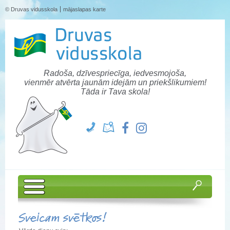
© Druvas vidusskola
mājaslapas karte
Radoša, dzīvespriecīga, iedvesmojoša,
vienmēr atvērta jaunām idejām un priekšlikumiem!
Tāda ir Tava skola!
Sveicam svētkos!