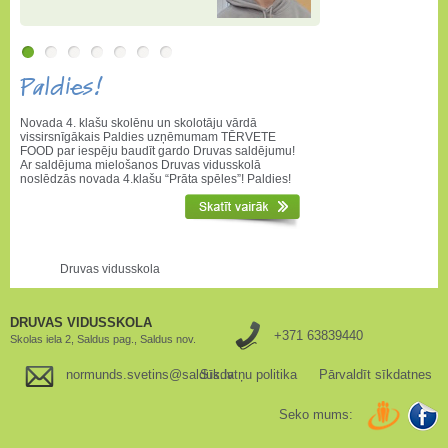
Paldies!
Novada 4. klašu skolēnu un skolotāju vārdā
vissirsnīgākais Paldies uzņēmumam TĒRVETE
FOOD par iespēju baudīt gardo Druvas saldējumu!
Ar saldējuma mielošanos Druvas vidusskolā
noslēdzās novada 4.klašu “Prāta spēles”! Paldies!
Druvas vidusskola
DRUVAS VIDUSSKOLA
+371 63839440
Skolas iela 2, Saldus pag., Saldus nov.
normunds.svetins@saldus.lv
Sīkdatņu politika
Pārvaldīt sīkdatnes
Seko mums: