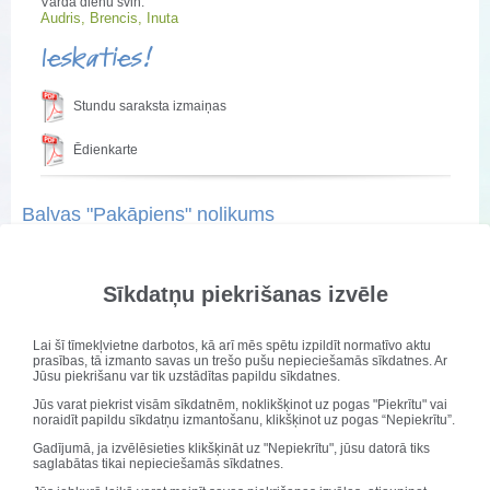
Vārda dienu svin:
Audris, Brencis, Inuta
Ieskaties!
Stundu saraksta izmaiņas
Ēdienkarte
Balvas "Pakāpiens" nolikums
Publicēts: 26. aprīlis 2013
Atjaunots: 26. aprīlis 2013
Sīkdatņu piekrišanas izvēle
Beidzot 2004./05.
mācību gadu, tika
Lai šī tīmekļvietne darbotos, kā arī mēs spētu izpildīt normatīvo aktu
prasības, tā izmanto savas un trešo pušu nepieciešamās sīkdatnes. Ar
nodibināta balva
Jūsu piekrišanu var tik uzstādītas papildu sīkdatnes.
"Pakāpiens". Tā tiek
Jūs varat piekrist visām sīkdatnēm, noklikšķinot uz pogas "Piekrītu" vai
pasniegta skolēnam,
noraidīt papildu sīkdatņu izmantošanu, klikšķinot uz pogas “Nepiekrītu”.
kuram 2.semestrī,
Gadījumā, ja izvēlēsieties klikšķināt uz "Nepiekrītu", jūsu datorā tiks
salīdzinot ar pirmo,
saglabātas tikai nepieciešamās sīkdatnes.
visvairāk mācību