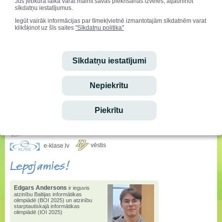
Jūs jebkurā laikā varat mainīt savas piekrišanas izvēles, atjauninot
priekšmetos ir uzlaboti
sīkdatņu iestatījumus.
vērtējumi.
Iegūt vairāk informācijas par tīmekļvietnē izmantotajām sīkdatnēm varat
klikšķinot uz šīs saites
"Sīkdatņu politika"
Balvas "Pakāpiens" nolikums
Sveicam svētkos!
Sīkdatņu iestatījumi
Vārda dienu svin:
Audris, Brencis, Inuta
Ieskaties!
Nepiekrītu
Stundu saraksta izmaiņas
Piekrītu
Ēdienkarte
vēstis
e-klase.lv
Lepojamies!
Edgars Andersons
ir ieguvis
atzinību Baltijas informātikas
olimpiādē (BOI 2025) un atzinību
starptautiskajā informātikas
olimpiādē (IOI 2025)