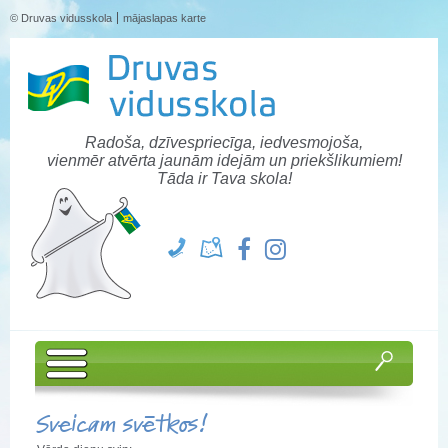
© Druvas vidusskola
mājaslapas karte
Radoša, dzīvespriecīga, iedvesmojoša,
vienmēr atvērta jaunām idejām un priekšlikumiem!
Tāda ir Tava skola!
Sveicam svētkos!