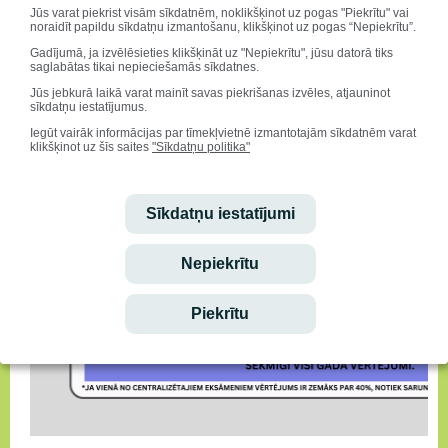
Jūs varat piekrist visām sīkdatnēm, noklikšķinot uz pogas "Piekrītu" vai
noraidīt papildu sīkdatņu izmantošanu, klikšķinot uz pogas “Nepiekrītu”.
Gadījumā, ja izvēlēsieties klikšķināt uz "Nepiekrītu", jūsu datorā tiks
saglabātas tikai nepieciešamās sīkdatnes.
Jūs jebkurā laikā varat mainīt savas piekrišanas izvēles, atjauninot
sīkdatņu iestatījumus.
Iegūt vairāk informācijas par tīmekļvietnē izmantotajām sīkdatnēm varat
klikšķinot uz šīs saites
"Sīkdatņu politika"
Sīkdatņu iestatījumi
Nepiekrītu
Piekrītu