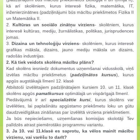
kā arī skolēniem, kurus interesē fizika, matemātika, IT,
inženierzinātnes (padziļinājumi būs mācību priekšmetos Fizika II
un Matemātika II.
2.
Kultūras un sociālo zinātņu virziens
- skolēniem, kurus
interesē kultūras, mediju, žurnālistikas, politikas, jurisprudences
jomas.
3.
Dizaina un tehnoloģiju virziens
- skolēniem, kurus interesē
grafikas māksla, dizains, jauno mediju māksla un dizains,
radošās industrijas.
2. Kā tiek veidots skolēna mācību plāns?
Kad skolēns iesniedz dokumentus uzņemšanai vidusskolā, viņš
izvēlas mācību priekšmetus (
padziļinātos kursus
), kurus
apgūs augstākajā līmenī 12. klasē
Atbilstoši izvēlētajiem padziļinātajiem kursiem 10. un 11. klasē
skolēns apgūs
pamatkursus
optimālajā un vispārīgajā līmenī.
Piedāvājumā ir arī
specializētie kursi
, kurus skolēns var
izvēlēties, lai paplašinātu apgūstamo priekšmetu loku un gūtu
daudzveidīgākas zināšanas par izvēlētā virziena priekšmetiem.
Ja būs nepieciešams, uzņemšanas komisijas skolotāji Tev
palīdzēs atrast piemērotāko programmu variantu.
3. Ja 10. vai 11.klasē es saprotu, ka vēlos mainīt mācību
virzienu, vai varēšu to darīt?