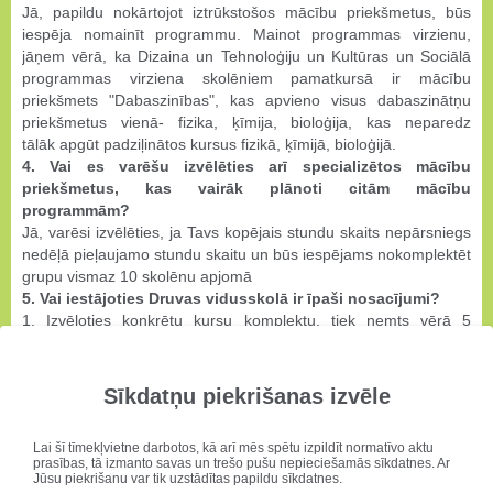
Jā, papildu nokārtojot iztrūkstošos mācību priekšmetus, būs
iespēja nomainīt programmu. Mainot programmas virzienu,
jāņem vērā, ka Dizaina un Tehnoloģiju un Kultūras un Sociālā
programmas virziena skolēniem pamatkursā ir mācību
priekšmets "Dabaszinības", kas apvieno visus dabaszinātņu
priekšmetus vienā- fizika, ķīmija, bioloģija, kas neparedz
tālāk apgūt padziļinātos kursus fizikā, ķīmijā, bioloģijā.
4. Vai es varēšu izvēlēties arī specializētos mācību
priekšmetus, kas vairāk plānoti citām mācību
programmām?
Jā, varēsi izvēlēties, ja Tavs kopējais stundu skaits nepārsniegs
nedēļā pieļaujamo stundu skaitu un būs iespējams nokomplektēt
grupu vismaz 10 skolēnu apjomā
5. Vai iestājoties Druvas vidusskolā ir īpaši nosacījumi?
1. Izvēloties konkrētu kursu komplektu, tiek ņemts vērā 5
noteiktu mācību priekšmetu gada vidējais vērtējums- tam jābūt
vismaz 5,5.
2.Visos mācību priekšmetos gada vērtējumam jābūt sekmīgam.
Sīkdatņu piekrišanas izvēle
3. Centralizētajos eksāmenos iegūtajiem vērtējumiem jābūt
vismaz 40%. Ja vienā no eksāmeniem iegūtais vērtējums ir
Lai šī tīmekļvietne darbotos, kā arī mēs spētu izpildīt normatīvo aktu
zemāks par 40%, notiek saruna ar skolēnu, administrāciju,
prasības, tā izmanto savas un trešo pušu nepieciešamās sīkdatnes. Ar
skolēna vecākiem par uzņemšanu Druvas vidusskolā.
Jūsu piekrišanu var tik uzstādītas papildu sīkdatnes.