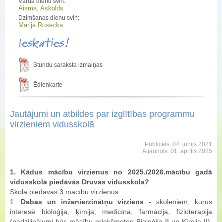
Vārda dienu svin:
Aisma, Askolds
Dzimšanas dienu svin:
Marija Rusecka
Ieskaties!
Stundu saraksta izmaiņas
Ēdienkarte
Jautājumi un atbildes par izglītības programmu
virzieniem vidusskolā
Publicēts: 04. jūnijs 2021
Atjaunots: 01. aprīlis 2025
1. Kādus mācību virzienus no 2025./2026.mācību gadā
vidusskolā piedāvās Druvas vidusskola?
Skola piedāvās 3 mācību virzienus:
1.
Dabas un inženierzinātņu virziens
- skolēniem, kurus
interesē bioloģija, ķīmija, medicīna, farmācija, fizioterapija
(padziļinājumi būs mācību priekšmetos Bioloģija II un Ķīmija II),