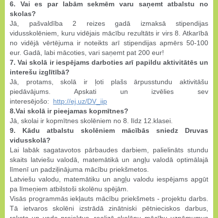
6. Vai es par labām sekmēm varu saņemt atbalstu no
skolas?
Jā, pašvaldība 2 reizes gadā izmaksā stipendijas
vidusskolēniem, kuru vidējais mācību rezultāts ir virs 8. Atkarībā
no vidējā vērtējuma ir noteikts arī stipendijas apmērs 50-100
eur. Gadā, labi mācoties, vari saņemt pat 200 eur!
7. Vai skolā ir iespējams darboties arī papildu aktivitātēs un
interešu izglītībā?
Jā, protams, skolā ir ļoti plašs ārpusstundu aktivitāšu
piedāvājums. Apskati un izvēlies sev
interesējošo:
http://ej.uz/DV_iip
8.Vai skolā ir pieejamas kopmītnes?
Jā, skolai ir kopmītnes skolēniem no 8. līdz 12.klasei.
9. Kādu atbalstu skolēniem mācībās sniedz Druvas
vidusskolā?
Lai labāk sagatavotos pārbaudes darbiem, palielināts stundu
skaits latviešu valodā, matemātikā un angļu valodā optimālajā
līmenī un padziļinājuma mācību priekšmetos.
Latviešu valodu, matemātiku un angļu valodu iespējams apgūt
pa līmeņiem atbilstoši skolēnu spējām.
Visās programmās iekļauts mācību priekšmets - projektu darbs.
Tā ietvaros skolēni izstrādā zinātniski pētnieciskos darbus,