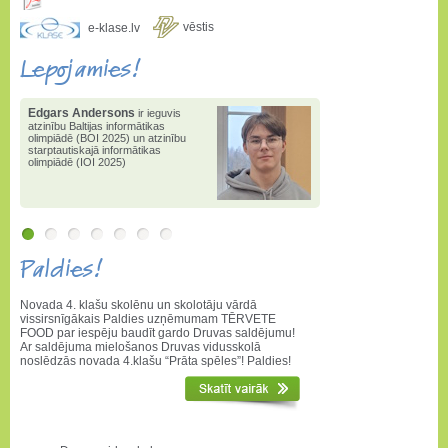
vēstis
e-klase.lv
Lepojamies!
Edgars Andersons
ir ieguvis
atzinību Baltijas informātikas
olimpiādē (BOI 2025) un atzinību
starptautiskajā informātikas
olimpiādē (IOI 2025)
Paldies!
Novada 4. klašu skolēnu un skolotāju vārdā
vissirsnīgākais Paldies uzņēmumam TĒRVETE
FOOD par iespēju baudīt gardo Druvas saldējumu!
Ar saldējuma mielošanos Druvas vidusskolā
noslēdzās novada 4.klašu “Prāta spēles”! Paldies!