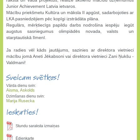
raksta un vada projektus, realizē skolēnu mācību uzņēmumus
Junior Achievement Latvia ietvaros.
Mācību priekšmetu Kultūra un māksla II apgūst, sadarbojoties ar
LKA pasniedzējiem pēc kopīgi izstrādāta plāna.
Regulārs, mērķtiecīgs papildu darbs nodrošina iespēju iegūt
augstus sasniegumus olimpiādēs novada, valsts un
starptautiskā līmenī.
Ja radies vēl kāds jautājums, sazinies ar direktora vietnieci
mācību jomā Aneti Jēkabsoni vai direktora vietnieci Zani Ņukšu -
Valdmani!
Sveicam svētkos!
Vārda dienu svin:
Aisma, Askolds
Dzimšanas dienu svin:
Marija Rusecka
Ieskaties!
Stundu saraksta izmaiņas
Ēdienkarte