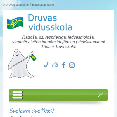
© Druvas vidusskola
mājaslapas karte
Radoša, dzīvespriecīga, iedvesmojoša,
vienmēr atvērta jaunām idejām un priekšlikumiem!
Tāda ir Tava skola!
Sveicam svētkos!