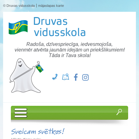
© Druvas vidusskola
mājaslapas karte
Radoša, dzīvespriecīga, iedvesmojoša,
vienmēr atvērta jaunām idejām un priekšlikumiem!
Tāda ir Tava skola!
Sveicam svētkos!