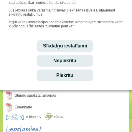
sludinājumiem Facebook skolas
saglabātas tikai nepieciešamās sīkdatnes.
Jūs jebkurā laikā varat mainīt savas piekrišanas izvēles, atjauninot
kontā
https://www.facebook.com/druvasvidusskola
sīkdatņu iestatījumus.
Lai pieteiktos mācībām citās klasēs visa gadā garumā, zvaniet skolas
Iegūt vairāk informācijas par tīmekļvietnē izmantotajām sīkdatnēm varat
direktoram 29103945 vai darbvedei
63839440.
klikšķinot uz šīs saites
"Sīkdatņu politika"
Vecāku iesniegums pamatskolai (elektroniski)
Sīkdatņu iestatījumi
Vecāku iesniegums pamatskolai
Sveicam svētkos!
Nepiekrītu
Vārda dienu svin:
Mudīte, Vladislava, Vladislavs
Piekrītu
Ieskaties!
Stundu saraksta izmaiņas
Ēdienkarte
vēstis
e-klase.lv
Lepojamies!