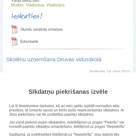
Vārda dienu svin:
Mudīte, Vladislava, Vladislavs
Ieskaties!
Stundu saraksta izmaiņas
Ēdienkarte
Skolēnu uzņemšana Druvas vidusskolā
Publicēts: 14. jūlijs 2023
Atjaunots: 14. janvāris 2026
Skolēnu uzņemšana visa gada garumā
Sīkdatņu piekrišanas izvēle
notiek atbilstoši
UZŅEMŠANAS KĀRTĪBAI
DRUVAS VIDUSSKOLĀ
.
Lai šī tīmekļvietne darbotos, kā arī mēs spētu izpildīt normatīvo aktu
Pieteikšanās uz mācībām 1. klasēs sāksies
prasības, tā izmanto savas un trešo pušu nepieciešamās sīkdatnes. Ar
02.02.2026.
Jūsu piekrišanu var tik uzstādītas papildu sīkdatnes.
Uzņemšana 10. klasēs no 26.06.2026 līdz
Jūs varat piekrist visām sīkdatnēm, noklikšķinot uz pogas "Piekrītu" vai
30.06.2026.
noraidīt papildu sīkdatņu izmantošanu, klikšķinot uz pogas “Nepiekrītu”.
Par uzņemšanu 1. un 10. klasēs sekojiet arī
Gadījumā, ja izvēlēsieties klikšķināt uz "Nepiekrītu", jūsu datorā tiks