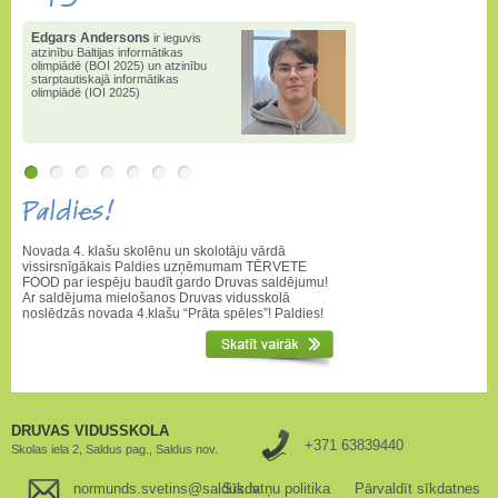
Edgars Andersons
ir ieguvis
atzinību Baltijas informātikas
olimpiādē (BOI 2025) un atzinību
starptautiskajā informātikas
olimpiādē (IOI 2025)
Paldies!
Novada 4. klašu skolēnu un skolotāju vārdā
vissirsnīgākais Paldies uzņēmumam TĒRVETE
FOOD par iespēju baudīt gardo Druvas saldējumu!
Ar saldējuma mielošanos Druvas vidusskolā
noslēdzās novada 4.klašu “Prāta spēles”! Paldies!
DRUVAS VIDUSSKOLA
+371 63839440
Skolas iela 2, Saldus pag., Saldus nov.
normunds.svetins@saldus.lv
Sīkdatņu politika
Pārvaldīt sīkdatnes