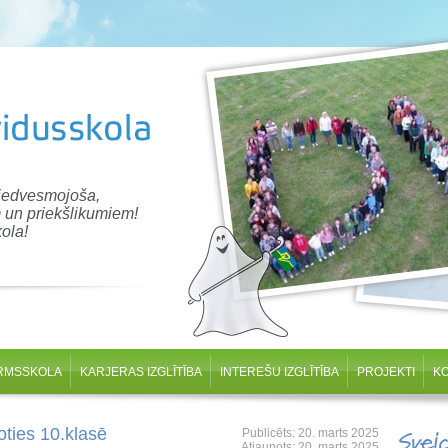
 iedvesmojoša,
 un priekšlikumiem!
ola!
RMSSKOLA
KARJERAS IZGLĪTĪBA
INTEREŠU IZGLĪTĪBA
PROJEKTI
K
ties 10.klasē
Publicēts: 20. marts 2025
Svei
Atjaunots: 20. marts 2025