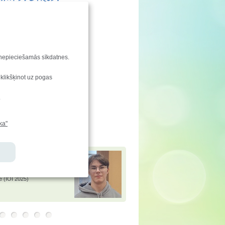
enu svin:
 Fredis, Madars
s dienu svin:
šers
aties!
u nepieciešamās sīkdatnes.
ndu saraksta izmaiņas
 klikšķinot uz pogas
enkarte
.
vēstis
e-klase.lv
ka"
jamies!
 Andersons
ir ieguvis
 Baltijas informātikas
ē (BOI 2025) un atzinību
tiskajā informātikas
ē (IOI 2025)