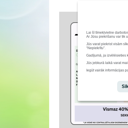
Lai šī tīmekļvietne darboto
Ar Jūsu piekrišanu var tik 
Jūs varat piekrist visām sī
“Nepiekrītu”.
Gadījumā, ja izvēlēsieties 
Jūs jebkurā laikā varat mai
Iegūt vairāk informācijas p
Sīk