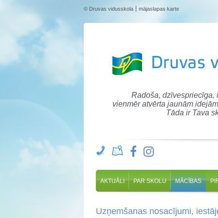
© Druvas vidusskola
mājaslapas karte
Radoša, dzīvespriecīga,
vienmēr atvērta jaunām idejām
Tāda ir Tava sk
AKTUĀLI
PAR SKOLU
MĀCĪBAS
PI
Uzņemšanas nosacījumi, iestājo