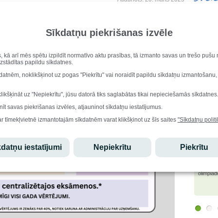
Vārda di
Alfrēds,
Dzimšana
Sīkdatņu piekrišanas izvēle
Ralfs Fi
Iesk
s, kā arī mēs spētu izpildīt normatīvo aktu prasības, tā izmanto savas un trešo puš
uzstādītas papildu sīkdatnes.
Stu
kdatnēm, noklikšķinot uz pogas "Piekrītu" vai noraidīt papildu sīkdatņu izmantošanu,
Ēdi
klikšķināt uz "Nepiekrītu", jūsu datorā tiks saglabātas tikai nepieciešamās sīkdatnes
nīt savas piekrišanas izvēles, atjauninot sīkdatņu iestatījumus.
ar tīmekļvietnē izmantotajām sīkdatnēm varat klikšķinot uz šīs saites
"Sīkdatņu politi
Lepo
datņu iestatījumi
Nepiekrītu
Piekrītu
Edgars
atzinību
olimpiād
starptau
olimpiād