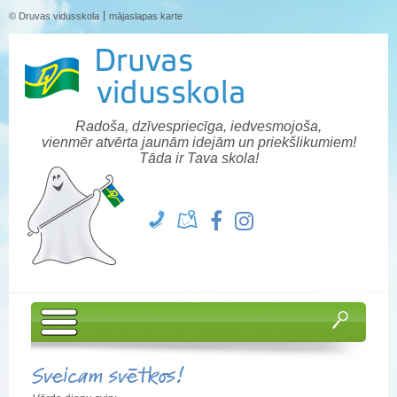
© Druvas vidusskola
mājaslapas karte
Radoša, dzīvespriecīga, iedvesmojoša,
vienmēr atvērta jaunām idejām un priekšlikumiem!
Tāda ir Tava skola!
Sveicam svētkos!