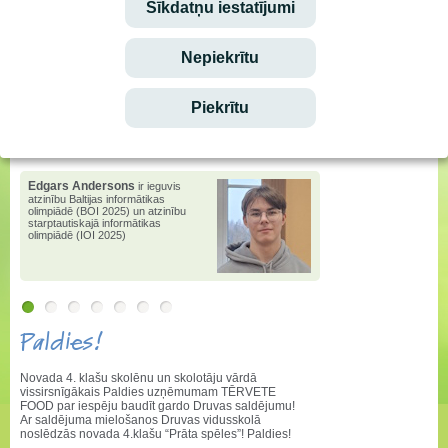
Sīkdatņu iestatījumi
Stundu saraksta izmaiņas
Nepiekrītu
Ēdienkarte
vēstis
e-klase.lv
Piekrītu
Lepojamies!
Edgars Andersons
ir ieguvis
atzinību Baltijas informātikas
olimpiādē (BOI 2025) un atzinību
starptautiskajā informātikas
olimpiādē (IOI 2025)
Paldies!
Novada 4. klašu skolēnu un skolotāju vārdā
vissirsnīgākais Paldies uzņēmumam TĒRVETE
FOOD par iespēju baudīt gardo Druvas saldējumu!
Ar saldējuma mielošanos Druvas vidusskolā
noslēdzās novada 4.klašu “Prāta spēles”! Paldies!