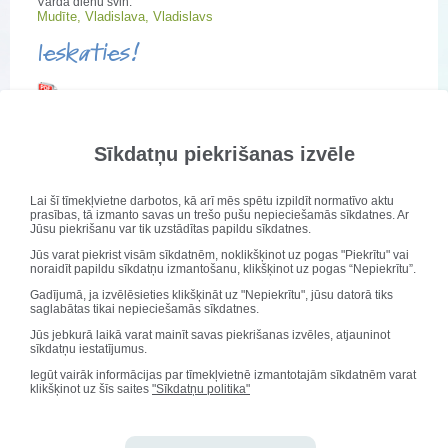
Vārda dienu svin:
Mudīte, Vladislava, Vladislavs
Ieskaties!
Stundu saraksta izmaiņas
Ēdienkarte
Sīkdatņu piekrišanas izvēle
2014./2015. MĀCĪBU GADA VALSTS
Lai šī tīmekļvietne darbotos, kā arī mēs spētu izpildīt normatīvo aktu
PĀRBAUDĪJUMU GRAFIKS
prasības, tā izmanto savas un trešo pušu nepieciešamās sīkdatnes. Ar
Jūsu piekrišanu var tik uzstādītas papildu sīkdatnes.
Jūs varat piekrist visām sīkdatnēm, noklikšķinot uz pogas "Piekrītu" vai
Publicēts: 04. marts 2015
noraidīt papildu sīkdatņu izmantošanu, klikšķinot uz pogas “Nepiekrītu”.
Gadījumā, ja izvēlēsieties klikšķināt uz "Nepiekrītu", jūsu datorā tiks
saglabātas tikai nepieciešamās sīkdatnes.
2014./2015. VPD GRAFIKS
Jūs jebkurā laikā varat mainīt savas piekrišanas izvēles, atjauninot
Sveicam svētkos!
sīkdatņu iestatījumus.
Iegūt vairāk informācijas par tīmekļvietnē izmantotajām sīkdatnēm varat
Vārda dienu svin:
klikšķinot uz šīs saites
"Sīkdatņu politika"
Mudīte, Vladislava, Vladislavs
Ieskaties!