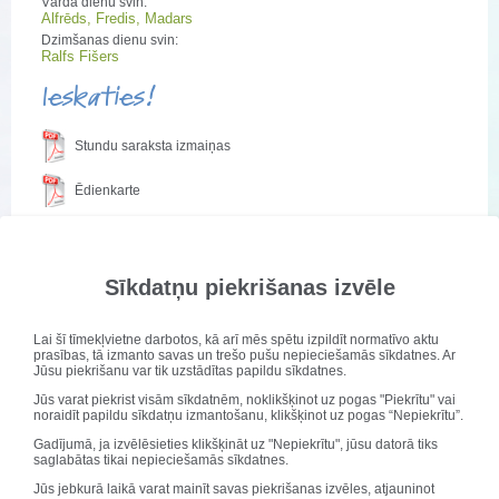
Vārda dienu svin:
Alfrēds, Fredis, Madars
Dzimšanas dienu svin:
Ralfs Fišers
Ieskaties!
Stundu saraksta izmaiņas
Ēdienkarte
Izmaiņas pārbaudes darbu grafikā (maijs)
Sīkdatņu piekrišanas izvēle
Publicēts: 12. maijs 2020
Atjaunots: 12. maijs 2020
Lai šī tīmekļvietne darbotos, kā arī mēs spētu izpildīt normatīvo aktu
prasības, tā izmanto savas un trešo pušu nepieciešamās sīkdatnes. Ar
Jūsu piekrišanu var tik uzstādītas papildu sīkdatnes.
Jūs varat piekrist visām sīkdatnēm, noklikšķinot uz pogas "Piekrītu" vai
noraidīt papildu sīkdatņu izmantošanu, klikšķinot uz pogas “Nepiekrītu”.
Gadījumā, ja izvēlēsieties klikšķināt uz "Nepiekrītu", jūsu datorā tiks
saglabātas tikai nepieciešamās sīkdatnes.
Jūs jebkurā laikā varat mainīt savas piekrišanas izvēles, atjauninot