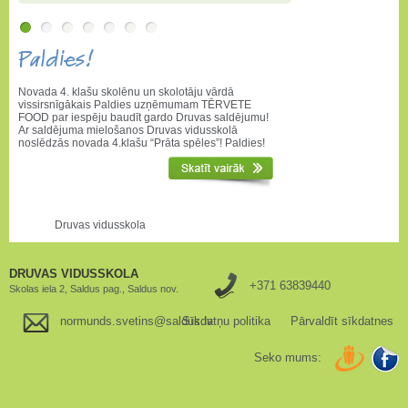
Paldies!
Novada 4. klašu skolēnu un skolotāju vārdā
vissirsnīgākais Paldies uzņēmumam TĒRVETE
FOOD par iespēju baudīt gardo Druvas saldējumu!
Ar saldējuma mielošanos Druvas vidusskolā
noslēdzās novada 4.klašu “Prāta spēles”! Paldies!
Druvas vidusskola
DRUVAS VIDUSSKOLA
+371 63839440
Skolas iela 2, Saldus pag., Saldus nov.
normunds.svetins@saldus.lv
Sīkdatņu politika
Pārvaldīt sīkdatnes
Seko mums: