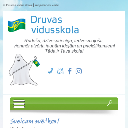
© Druvas vidusskola
mājaslapas karte
Radoša, dzīvespriecīga, iedvesmojoša,
vienmēr atvērta jaunām idejām un priekšlikumiem!
Tāda ir Tava skola!
Sveicam svētkos!