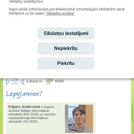
sīkdatņu iestatījumus.
Iegūt vairāk informācijas par tīmekļvietnē izmantotajām sīkdatnēm varat
Sveicam svētkos!
klikšķinot uz šīs saites
"Sīkdatņu politika"
Vārda dienu svin:
Alfrēds, Fredis, Madars
Dzimšanas dienu svin:
Sīkdatņu iestatījumi
Ralfs Fišers
Ieskaties!
Nepiekrītu
Stundu saraksta izmaiņas
Piekrītu
Ēdienkarte
vēstis
e-klase.lv
Lepojamies!
Edgars Andersons
ir ieguvis
atzinību Baltijas informātikas
olimpiādē (BOI 2025) un atzinību
starptautiskajā informātikas
olimpiādē (IOI 2025)