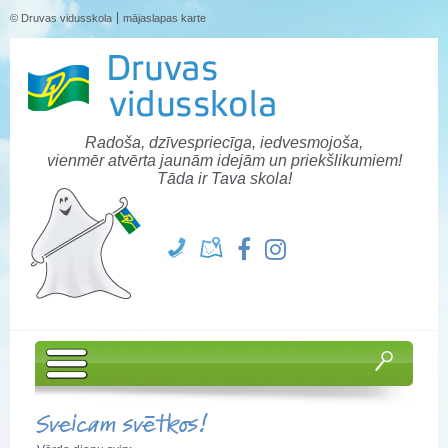
© Druvas vidusskola
mājaslapas karte
Radoša, dzīvespriecīga, iedvesmojoša,
vienmēr atvērta jaunām idejām un priekšlikumiem!
Tāda ir Tava skola!
Sveicam svētkos!