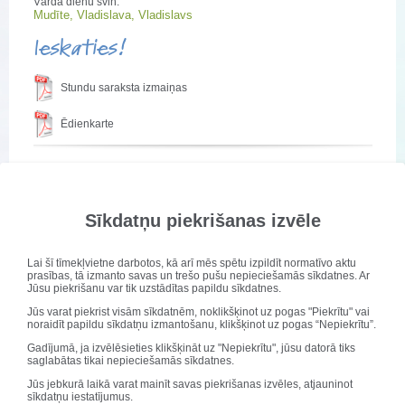
Vārda dienu svin:
Mudīte, Vladislava, Vladislavs
Ieskaties!
Stundu saraksta izmaiņas
Ēdienkarte
Monitoringa darbi 9.klasei 2020./2021. m.g.
Publicēts: 16. aprīlis 2021
Sīkdatņu piekrišanas izvēle
Atjaunots: 16. aprīlis 2021
Lai šī tīmekļvietne darbotos, kā arī mēs spētu izpildīt normatīvo aktu
prasības, tā izmanto savas un trešo pušu nepieciešamās sīkdatnes. Ar
Jūsu piekrišanu var tik uzstādītas papildu sīkdatnes.
Jūs varat piekrist visām sīkdatnēm, noklikšķinot uz pogas "Piekrītu" vai
noraidīt papildu sīkdatņu izmantošanu, klikšķinot uz pogas “Nepiekrītu”.
Gadījumā, ja izvēlēsieties klikšķināt uz "Nepiekrītu", jūsu datorā tiks
saglabātas tikai nepieciešamās sīkdatnes.
Jūs jebkurā laikā varat mainīt savas piekrišanas izvēles, atjauninot
sīkdatņu iestatījumus.