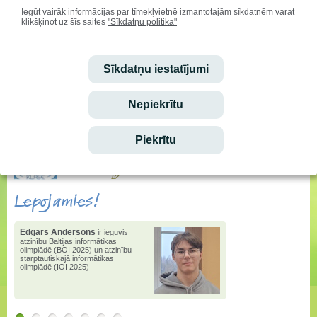
Iegūt vairāk informācijas par tīmekļvietnē izmantotajām sīkdatnēm varat
klikšķinot uz šīs saites
"Sīkdatņu politika"
Sveicam svētkos!
Vārda dienu svin:
Mudīte, Vladislava, Vladislavs
Sīkdatņu iestatījumi
Ieskaties!
Nepiekrītu
Stundu saraksta izmaiņas
Piekrītu
Ēdienkarte
vēstis
e-klase.lv
Lepojamies!
Edgars Andersons
ir ieguvis
atzinību Baltijas informātikas
olimpiādē (BOI 2025) un atzinību
starptautiskajā informātikas
olimpiādē (IOI 2025)