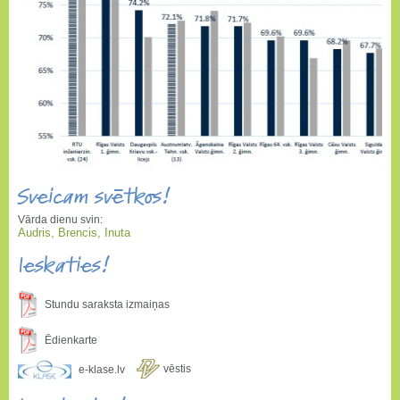
Sveicam svētkos!
Vārda dienu svin:
Audris, Brencis, Inuta
Ieskaties!
Stundu saraksta izmaiņas
Ēdienkarte
vēstis
e-klase.lv