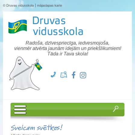
© Druvas vidusskola
mājaslapas karte
Radoša, dzīvespriecīga, iedvesmojoša,
vienmēr atvērta jaunām idejām un priekšlikumiem!
Tāda ir Tava skola!
Sveicam svētkos!