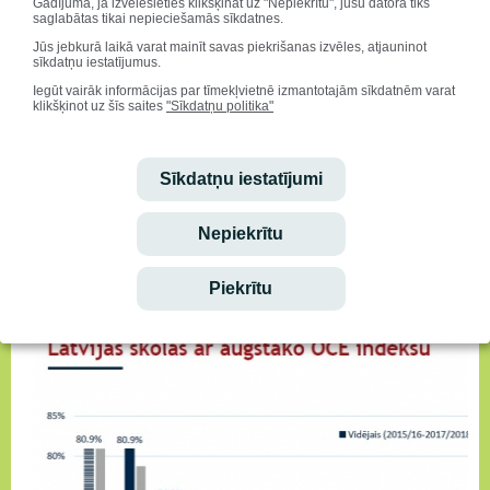
Gadījumā, ja izvēlēsieties klikšķināt uz "Nepiekrītu", jūsu datorā tiks
saglabātas tikai nepieciešamās sīkdatnes.
Jūs jebkurā laikā varat mainīt savas piekrišanas izvēles, atjauninot
sīkdatņu iestatījumus.
Iegūt vairāk informācijas par tīmekļvietnē izmantotajām sīkdatnēm varat
klikšķinot uz šīs saites
"Sīkdatņu politika"
Sīkdatņu iestatījumi
Nepiekrītu
Piekrītu