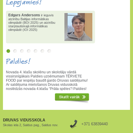
Lepojamies!
Edgars Andersons
ir ieguvis
atzinību Baltijas informātikas
olimpiādē (BOI 2025) un atzinību
starptautiskajā informātikas
olimpiādē (IOI 2025)
Paldies!
Novada 4. klašu skolēnu un skolotāju vārdā
vissirsnīgākais Paldies uzņēmumam TĒRVETE
FOOD par iespēju baudīt gardo Druvas saldējumu!
Ar saldējuma mielošanos Druvas vidusskolā
noslēdzās novada 4.klašu “Prāta spēles”! Paldies!
DRUVAS VIDUSSKOLA
+371 63839440
Skolas iela 2, Saldus pag., Saldus nov.