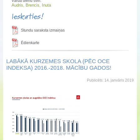
Vārda dienu svin:
Audris, Brencis, Inuta
Ieskaties!
Stundu saraksta izmaiņas
Ēdienkarte
LABĀKĀ KURZEMES SKOLA (PĒC OCE
INDEKSA) 2016.-2018. MĀCĪBU GADOS!
Publicēts: 14. janvāris 2019