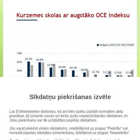
Sīkdatņu piekrišanas izvēle
Lai šī tīmekļvietne darbotos, kā arī mēs spētu izpildīt normatīvo aktu
prasības, tā izmanto savas un trešo pušu nepieciešamās sīkdatnes. Ar
Jūsu piekrišanu var tik uzstādītas papildu sīkdatnes.
Jūs varat piekrist visām sīkdatnēm, noklikšķinot uz pogas "Piekrītu" vai
noraidīt papildu sīkdatņu izmantošanu, klikšķinot uz pogas “Nepiekrītu”.