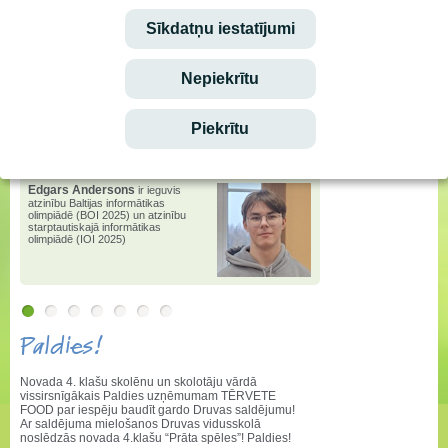
Sīkdatņu iestatījumi
Stundu saraksta izmaiņas
Ēdienkarte
Nepiekrītu
vēstis
e-klase.lv
Piekrītu
Lepojamies!
Edgars Andersons
ir ieguvis
atzinību Baltijas informātikas
olimpiādē (BOI 2025) un atzinību
starptautiskajā informātikas
olimpiādē (IOI 2025)
Paldies!
Novada 4. klašu skolēnu un skolotāju vārdā
vissirsnīgākais Paldies uzņēmumam TĒRVETE
FOOD par iespēju baudīt gardo Druvas saldējumu!
Ar saldējuma mielošanos Druvas vidusskolā
noslēdzās novada 4.klašu “Prāta spēles”! Paldies!