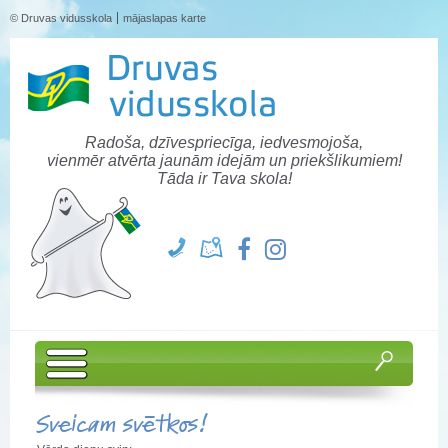
© Druvas vidusskola
mājaslapas karte
Radoša, dzīvespriecīga, iedvesmojoša,
vienmēr atvērta jaunām idejām un priekšlikumiem!
Tāda ir Tava skola!
Sveicam svētkos!