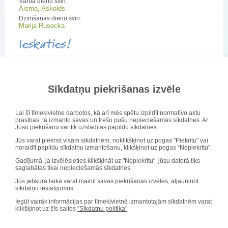
Vārda dienu svin:
Aisma, Askolds
Dzimšanas dienu svin:
Marija Rusecka
Ieskaties!
Stundu saraksta izmaiņas
Sīkdatņu piekrišanas izvēle
Ēdienkarte
Lai šī tīmekļvietne darbotos, kā arī mēs spētu izpildīt normatīvo aktu
prasības, tā izmanto savas un trešo pušu nepieciešamās sīkdatnes. Ar
Jūsu piekrišanu var tik uzstādītas papildu sīkdatnes.
Jūs varat piekrist visām sīkdatnēm, noklikšķinot uz pogas "Piekrītu" vai
Jaunas informācijas nav!
noraidīt papildu sīkdatņu izmantošanu, klikšķinot uz pogas “Nepiekrītu”.
Gadījumā, ja izvēlēsieties klikšķināt uz "Nepiekrītu", jūsu datorā tiks
Sveicam svētkos!
saglabātas tikai nepieciešamās sīkdatnes.
Vārda dienu svin:
Jūs jebkurā laikā varat mainīt savas piekrišanas izvēles, atjauninot
Aisma, Askolds
sīkdatņu iestatījumus.
Dzimšanas dienu svin:
Iegūt vairāk informācijas par tīmekļvietnē izmantotajām sīkdatnēm varat
Marija Rusecka
klikšķinot uz šīs saites
"Sīkdatņu politika"
Ieskaties!