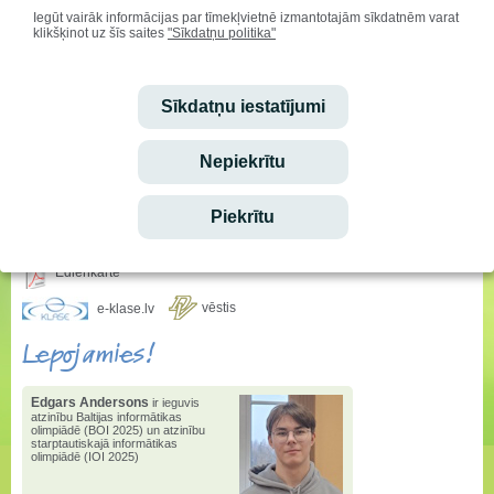
Iegūt vairāk informācijas par tīmekļvietnē izmantotajām sīkdatnēm varat
klikšķinot uz šīs saites
"Sīkdatņu politika"
Sveicam svētkos!
Vārda dienu svin:
Aisma, Askolds
Sīkdatņu iestatījumi
Dzimšanas dienu svin:
Marija Rusecka
Nepiekrītu
Ieskaties!
Piekrītu
Stundu saraksta izmaiņas
Ēdienkarte
vēstis
e-klase.lv
Lepojamies!
Edgars Andersons
ir ieguvis
atzinību Baltijas informātikas
olimpiādē (BOI 2025) un atzinību
starptautiskajā informātikas
olimpiādē (IOI 2025)