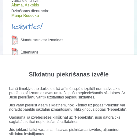
Vārda dienu svin:
Aisma, Askolds
Dzimšanas dienu svin:
Marija Rusecka
Ieskaties!
Stundu saraksta izmaiņas
Ēdienkarte
Skolas padome 2024./2025.
Sīkdatņu piekrišanas izvēle
Publicēts: 10. janvāris 2025
Lai šī tīmekļvietne darbotos, kā arī mēs spētu izpildīt normatīvo aktu
prasības, tā izmanto savas un trešo pušu nepieciešamās sīkdatnes. Ar
Jūsu piekrišanu var tik uzstādītas papildu sīkdatnes.
Jūs varat piekrist visām sīkdatnēm, noklikšķinot uz pogas "Piekrītu" vai
noraidīt papildu sīkdatņu izmantošanu, klikšķinot uz pogas “Nepiekrītu”.
Gadījumā, ja izvēlēsieties klikšķināt uz "Nepiekrītu", jūsu datorā tiks
saglabātas tikai nepieciešamās sīkdatnes.
Jūs jebkurā laikā varat mainīt savas piekrišanas izvēles, atjauninot
sīkdatņu iestatījumus.