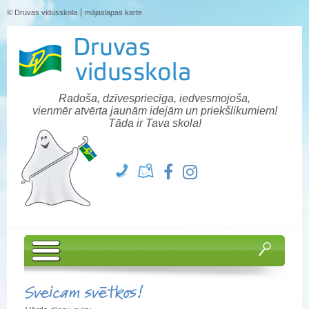
© Druvas vidusskola
mājaslapas karte
Radoša, dzīvespriecīga, iedvesmojoša,
vienmēr atvērta jaunām idejām un priekšlikumiem!
Tāda ir Tava skola!
Sveicam svētkos!