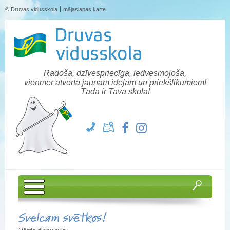
© Druvas vidusskola
mājaslapas karte
Radoša, dzīvespriecīga, iedvesmojoša,
vienmēr atvērta jaunām idejām un priekšlikumiem!
Tāda ir Tava skola!
Sveicam svētkos!