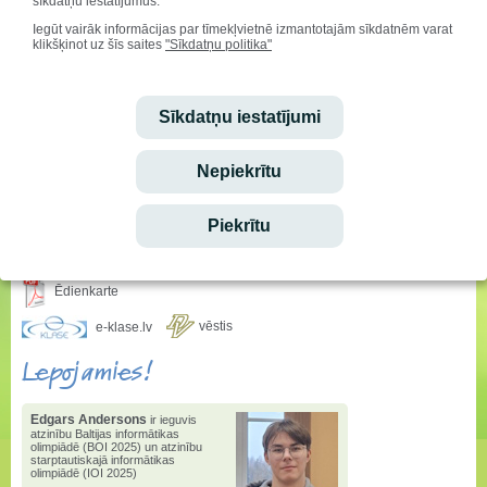
sīkdatņu iestatījumus.
Iegūt vairāk informācijas par tīmekļvietnē izmantotajām sīkdatnēm varat
klikšķinot uz šīs saites
"Sīkdatņu politika"
Sveicam svētkos!
Vārda dienu svin:
Sīkdatņu iestatījumi
Aisma, Askolds
Dzimšanas dienu svin:
Marija Rusecka
Nepiekrītu
Ieskaties!
Piekrītu
Stundu saraksta izmaiņas
Ēdienkarte
vēstis
e-klase.lv
Lepojamies!
Edgars Andersons
ir ieguvis
atzinību Baltijas informātikas
olimpiādē (BOI 2025) un atzinību
starptautiskajā informātikas
olimpiādē (IOI 2025)