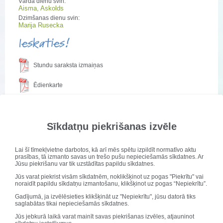
Vārda dienu svin:
Aisma, Askolds
Dzimšanas dienu svin:
Marija Rusecka
Ieskaties!
Stundu saraksta izmaiņas
Ēdienkarte
Skolas kolektīvs 2019./2020. mācību gadā
Sīkdatņu piekrišanas izvēle
Publicēts: 06. decembris 2019
Atjaunots: 15. marts 2022
Lai šī tīmekļvietne darbotos, kā arī mēs spētu izpildīt normatīvo aktu
prasības, tā izmanto savas un trešo pušu nepieciešamās sīkdatnes. Ar
Jūsu piekrišanu var tik uzstādītas papildu sīkdatnes.
Jūs varat piekrist visām sīkdatnēm, noklikšķinot uz pogas "Piekrītu" vai
noraidīt papildu sīkdatņu izmantošanu, klikšķinot uz pogas “Nepiekrītu”.
Gadījumā, ja izvēlēsieties klikšķināt uz "Nepiekrītu", jūsu datorā tiks
saglabātas tikai nepieciešamās sīkdatnes.
Jūs jebkurā laikā varat mainīt savas piekrišanas izvēles, atjauninot