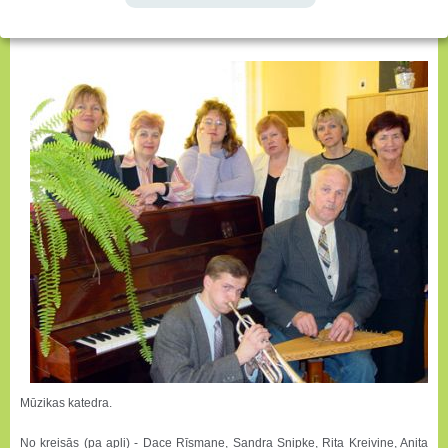
Inguna Role, Daina Tursa, Dace Lāva.
Mūzikas katedra.
No kreisās (pa apli) - Dace Rīsmane, Sandra Snipke, Rita Kreivine, Anita