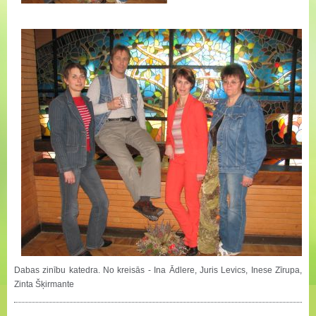
Dabas zinību katedra. No kreisās - Ina Ādlere, Juris Levics, Inese Zīrupa,
Zinta Šķirmante