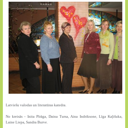
Latviešu valodas un literatūras katedra.
No kreisās - Inita Pīrāga, Daina Tursa, Aina Indriksone, Līga Kaļišuka,
Laine Liepa, Sandra Burve.