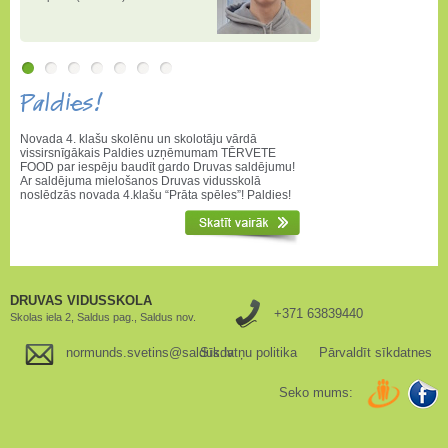
3.pakāpi matemātikas atklātajā
olimpiādē
Paldies!
Novada 4. klašu skolēnu un skolotāju vārdā
vissirsnīgākais Paldies uzņēmumam TĒRVETE
FOOD par iespēju baudīt gardo Druvas saldējumu!
Ar saldējuma mielošanos Druvas vidusskolā
noslēdzās novada 4.klašu “Prāta spēles”! Paldies!
DRUVAS VIDUSSKOLA
+371 63839440
Skolas iela 2, Saldus pag., Saldus nov.
normunds.svetins@saldus.lv
Sīkdatņu politika
Pārvaldīt sīkdatnes
Seko mums: