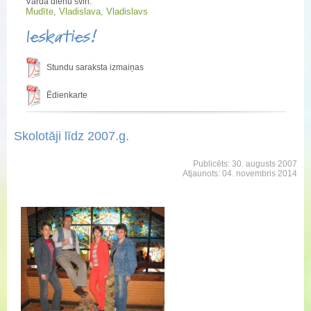
Vārda dienu svin:
Mudīte, Vladislava, Vladislavs
Ieskaties!
Stundu saraksta izmaiņas
Ēdienkarte
Skolotāji līdz 2007.g.
Publicēts: 30. augusts 2007
Atjaunots: 04. novembris 2014