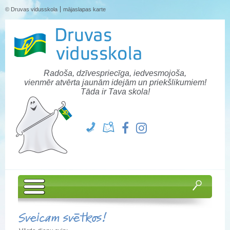
© Druvas vidusskola
mājaslapas karte
Radoša, dzīvespriecīga, iedvesmojoša,
vienmēr atvērta jaunām idejām un priekšlikumiem!
Tāda ir Tava skola!
Sveicam svētkos!