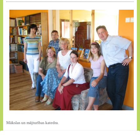
Mākslas un mājturības katedra.
No kreisās - Inguna Maculēviča, Ilga Otto, Guntis Silevičš, Zenta Sileviča,