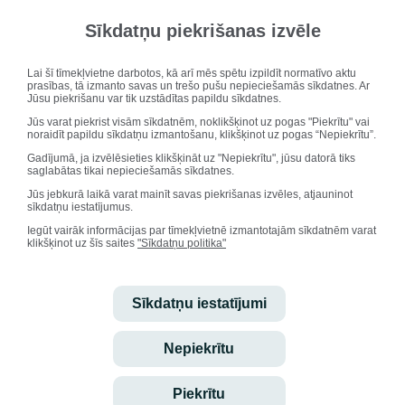
Dace Lāva, Dace Kalniņa, Andis Ozolnieks.
Sīkdatņu piekrišanas izvēle
Lai šī tīmekļvietne darbotos, kā arī mēs spētu izpildīt normatīvo aktu
prasības, tā izmanto savas un trešo pušu nepieciešamās sīkdatnes. Ar
Jūsu piekrišanu var tik uzstādītas papildu sīkdatnes.
Jūs varat piekrist visām sīkdatnēm, noklikšķinot uz pogas "Piekrītu" vai
noraidīt papildu sīkdatņu izmantošanu, klikšķinot uz pogas “Nepiekrītu”.
Gadījumā, ja izvēlēsieties klikšķināt uz "Nepiekrītu", jūsu datorā tiks
saglabātas tikai nepieciešamās sīkdatnes.
Jūs jebkurā laikā varat mainīt savas piekrišanas izvēles, atjauninot
sīkdatņu iestatījumus.
Iegūt vairāk informācijas par tīmekļvietnē izmantotajām sīkdatnēm varat
klikšķinot uz šīs saites
"Sīkdatņu politika"
Sīkdatņu iestatījumi
Nepiekrītu
Sociālo zinību katedra.
Piekrītu
No kreisās - Dzintra Januze, Anita Zīverte, Aivars Tērauds, Džineta Rubule,