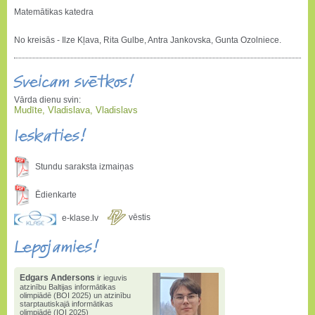
Matemātikas katedra
No kreisās - Ilze Kļava, Rita Gulbe, Antra Jankovska, Gunta Ozolniece.
Sveicam svētkos!
Vārda dienu svin:
Mudīte, Vladislava, Vladislavs
Ieskaties!
Stundu saraksta izmaiņas
Ēdienkarte
vēstis
e-klase.lv
Lepojamies!
Edgars Andersons
2025. gadā
ieguvis 1.pakāpi valsts
informātikas olimpiādē
,
1.vietu
valstī konkursā "Bebr[a]s" un