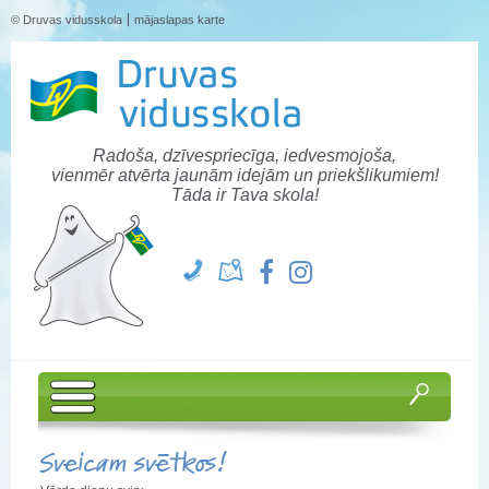
© Druvas vidusskola
mājaslapas karte
Radoša, dzīvespriecīga, iedvesmojoša,
vienmēr atvērta jaunām idejām un priekšlikumiem!
Tāda ir Tava skola!
Sveicam svētkos!