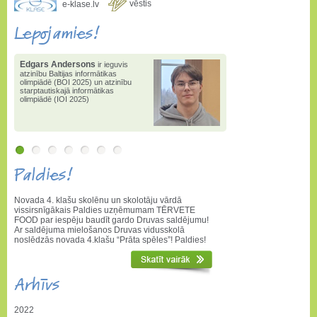
vēstis
e-klase.lv
Lepojamies!
Edgars Andersons
ir ieguvis
atzinību Baltijas informātikas
olimpiādē (BOI 2025) un atzinību
starptautiskajā informātikas
olimpiādē (IOI 2025)
Paldies!
Novada 4. klašu skolēnu un skolotāju vārdā
vissirsnīgākais Paldies uzņēmumam TĒRVETE
FOOD par iespēju baudīt gardo Druvas saldējumu!
Ar saldējuma mielošanos Druvas vidusskolā
noslēdzās novada 4.klašu “Prāta spēles”! Paldies!
Arhīvs
2022