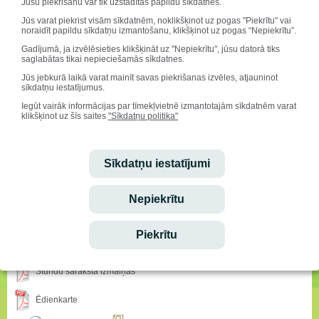
Jūsu piekrišanu var tik uzstādītas papildu sīkdatnes.
mācību pārtraukšanas
Jūs varat piekrist visām sīkdatnēm, noklikšķinot uz pogas "Piekrītu" vai
samazināšanai
” –
noraidīt papildu sīkdatņu izmantošanu, klikšķinot uz pogas “Nepiekrītu”.
“
PuMPuRS”
, lai mazinātu to bērnu un jauniešu skaitu, kas pārtrauc
Gadījumā, ja izvēlēsieties klikšķināt uz "Nepiekrītu", jūsu datorā tiks
mācības un nepabeidz skolu.
saglabātas tikai nepieciešamās sīkdatnes.
Projekta īstenošanas laiks:
2017.g.marts –2023.g. decembris.
Jūs jebkurā laikā varat mainīt savas piekrišanas izvēles, atjauninot
Mērķgrupa
: vispārizglītojošo skolu skolēni no 1. līdz 12. klasei.
sīkdatņu iestatījumus.
Projekts veicina ilgtspējīgas sadarbības sistēmas veidošanu starp
Iegūt vairāk informācijas par tīmekļvietnē izmantotajām sīkdatnēm varat
pašvaldību, izglītības iestādēm, pedagogiem, atbalsta personālu un
klikšķinot uz šīs saites
"Sīkdatņu politika"
izglītojamo vecākiem vai pārstāvjiem, lai laikus identificētu izglītojamos ar
risku pārtraukt mācības un sniegtu viņiem personalizētu atbalstu.
Sveicam svētkos!
Sīkdatņu iestatījumi
Vārda dienu svin:
Aisma, Askolds
Nepiekrītu
Dzimšanas dienu svin:
Marija Rusecka
Ieskaties!
Piekrītu
Stundu saraksta izmaiņas
Ēdienkarte