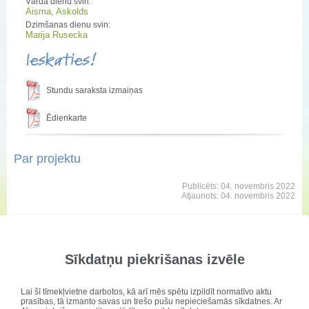
Vārda dienu svin:
Aisma, Askolds
Dzimšanas dienu svin:
Marija Rusecka
Ieskaties!
Stundu saraksta izmaiņas
Ēdienkarte
Par projektu
Publicēts: 04. novembris 2022
Atjaunots: 04. novembris 2022
Druvas vidusskola
iesaistījusies Izglītības
kvalitātes valsts dienesta
Sīkdatņu piekrišanas izvēle
īstenotajā Eiropas
Sociālā fonda projektā
Lai šī tīmekļvietne darbotos, kā arī mēs spētu izpildīt normatīvo aktu
Nr.8.3.4.0/16/I/001
prasības, tā izmanto savas un trešo pušu nepieciešamās sīkdatnes. Ar
“
Atbalsts priekšlaicīgas