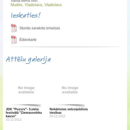
Vārda dienu svin:
Mudīte, Vladislava, Vladislavs
Ieskaties!
Stundu saraksta izmaiņas
Ēdienkarte
Attēlu galerija
JDK "Puzurs"- 3.vieta
Nokārtotas velosipēdista
festivālā "Ziemassvētku
tiesības
kauss"
04.12.2012
10.12.2012