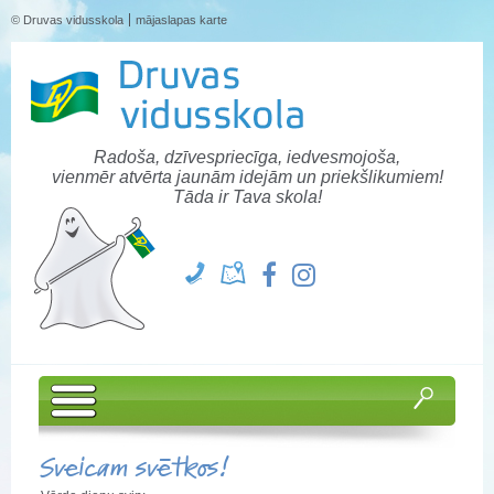
© Druvas vidusskola
mājaslapas karte
Radoša, dzīvespriecīga, iedvesmojoša,
vienmēr atvērta jaunām idejām un priekšlikumiem!
Tāda ir Tava skola!
Sveicam svētkos!