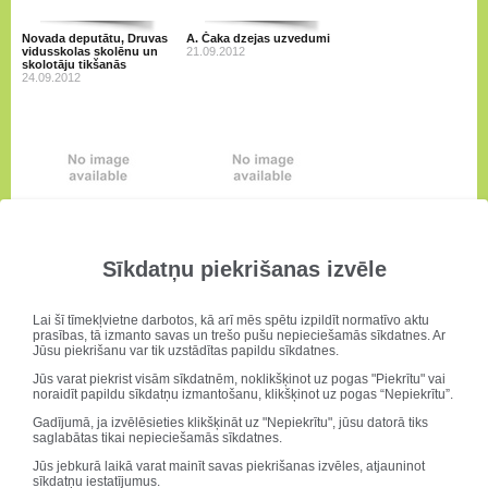
Novada deputātu, Druvas
A. Čaka dzejas uzvedumi
vidusskolas skolēnu un
21.09.2012
skolotāju tikšanās
24.09.2012
Lielgājiens 2012
Dzejas stunda
21.09.2012
21.09.2012
Sīkdatņu piekrišanas izvēle
Lai šī tīmekļvietne darbotos, kā arī mēs spētu izpildīt normatīvo aktu
prasības, tā izmanto savas un trešo pušu nepieciešamās sīkdatnes. Ar
Jūsu piekrišanu var tik uzstādītas papildu sīkdatnes.
Jūs varat piekrist visām sīkdatnēm, noklikšķinot uz pogas "Piekrītu" vai
noraidīt papildu sīkdatņu izmantošanu, klikšķinot uz pogas “Nepiekrītu”.
Gadījumā, ja izvēlēsieties klikšķināt uz "Nepiekrītu", jūsu datorā tiks
saglabātas tikai nepieciešamās sīkdatnes.
10.H pirmā drāmas stunda
Pēdējā mācību diena
12.09.2012
01.06.2012
Jūs jebkurā laikā varat mainīt savas piekrišanas izvēles, atjauninot
sīkdatņu iestatījumus.