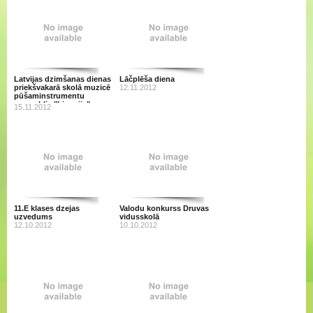
Latvijas dzimšanas dienas
Lāčplēša diena
priekšvakarā skolā muzicē
12.11.2012
pūšaminstrumentu
ansamblis "Livonija"
15.11.2012
11.E klases dzejas
Valodu konkurss Druvas
uzvedums
vidusskolā
12.10.2012
10.10.2012