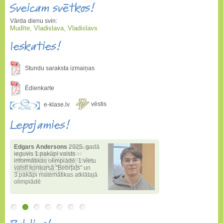
Sveicam svētkos!
Vārda dienu svin:
Mudīte, Vladislava, Vladislavs
Ieskaties!
Stundu saraksta izmaiņas
Ēdienkarte
vēstis
e-klase.lv
Lepojamies!
Edgars Andersons
2025. gadā
ieguvis 1.pakāpi valsts
informātikas olimpiādē
,
1.vietu
valstī konkursā "Bebr[a]s" un
3.pakāpi matemātikas atklātajā
olimpiādē