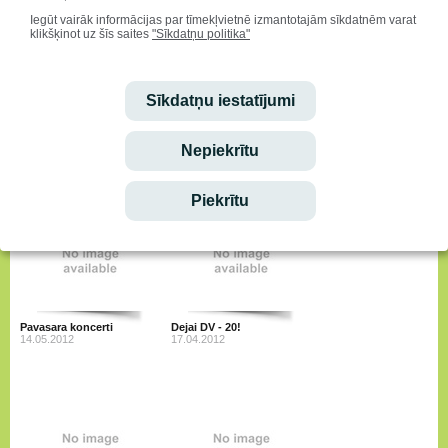
Iegūt vairāk informācijas par tīmekļvietnē izmantotajām sīkdatnēm varat
klikšķinot uz šīs saites
"Sīkdatņu politika"
Sīkdatņu iestatījumi
"Dziesmotā revolūcija DV"
Saldumu svētkos
Nepiekrītu
18.05.2012
14.05.2012
Piekrītu
Pavasara koncerti
Dejai DV - 20!
14.05.2012
17.04.2012