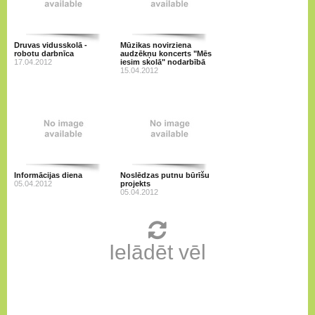
Druvas vidusskolā -
Mūzikas novirziena
robotu darbnīca
audzēkņu koncerts "Mēs
17.04.2012
iesim skolā" nodarbībā
15.04.2012
Informācijas diena
Noslēdzas putnu būrīšu
05.04.2012
projekts
05.04.2012
Ielādēt vēl