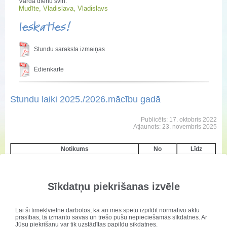
Vārda dienu svin:
Mudīte, Vladislava, Vladislavs
Ieskaties!
Stundu saraksta izmaiņas
Ēdienkarte
Stundu laiki 2025./2026.mācību gadā
Publicēts: 17. oktobris 2022
Atjaunots: 23. novembris 2025
Notikums
No
Līdz
stunda
8:15
8:55
Sīkdatņu piekrišanas izvēle
stunda
9:05
9:45
Lai šī tīmekļvietne darbotos, kā arī mēs spētu izpildīt normatīvo aktu
stunda
9:55
10:35
prasības, tā izmanto savas un trešo pušu nepieciešamās sīkdatnes. Ar
Jūsu piekrišanu var tik uzstādītas papildu sīkdatnes.