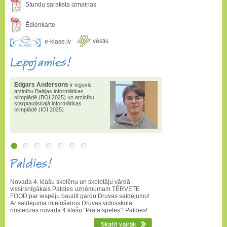
Stundu saraksta izmaiņas
Ēdienkarte
vēstis
e-klase.lv
Lepojamies!
Edgars Andersons
ir ieguvis
atzinību Baltijas informātikas
olimpiādē (BOI 2025) un atzinību
starptautiskajā informātikas
olimpiādē (IOI 2025)
Paldies!
Novada 4. klašu skolēnu un skolotāju vārdā
vissirsnīgākais Paldies uzņēmumam TĒRVETE
FOOD par iespēju baudīt gardo Druvas saldējumu!
Ar saldējuma mielošanos Druvas vidusskolā
noslēdzās novada 4.klašu “Prāta spēles”! Paldies!