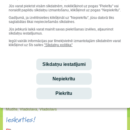
stunda (pusd.1.-4.kl.)
10:50
11:30
Jūs varat piekrist visām sīkdatnēm, noklikšķinot uz pogas "Piekrītu" vai
noraidīt papildu sīkdatņu izmantošanu, klikšķinot uz pogas “Nepiekrītu”.
Gadījumā, ja izvēlēsieties klikšķināt uz "Nepiekrītu", jūsu datorā tiks
stunda (pusd.5.-8.kl.)
11:40
12:20
saglabātas tikai nepieciešamās sīkdatnes.
Jūs jebkurā laikā varat mainīt savas piekrišanas izvēles, atjauninot
stunda (pusd.9.-12.kl.)
12:25
13:05
sīkdatņu iestatījumus.
Iegūt vairāk informācijas par tīmekļvietnē izmantotajām sīkdatnēm varat
klikšķinot uz šīs saites
"Sīkdatņu politika"
stunda
13:10
13:50
stunda
14:00
14:40
Sīkdatņu iestatījumi
stunda
14:50
15:30
Nepiekrītu
stunda
15:40
16:20
Piekrītu
Sveicam svētkos!
Vārda dienu svin:
Mudīte, Vladislava, Vladislavs
Ieskaties!