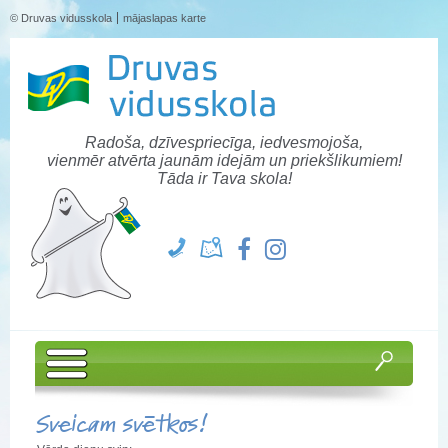
© Druvas vidusskola
mājaslapas karte
Radoša, dzīvespriecīga, iedvesmojoša,
vienmēr atvērta jaunām idejām un priekšlikumiem!
Tāda ir Tava skola!
Sveicam svētkos!