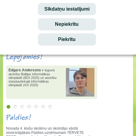
Ieskaties!
Sīkdatņu iestatījumi
Stundu saraksta izmaiņas
Nepiekrītu
Ēdienkarte
Piekrītu
vēstis
e-klase.lv
Lepojamies!
Edgars Andersons
ir ieguvis
atzinību Baltijas informātikas
olimpiādē (BOI 2025) un atzinību
starptautiskajā informātikas
olimpiādē (IOI 2025)
Paldies!
Novada 4. klašu skolēnu un skolotāju vārdā
vissirsnīgākais Paldies uzņēmumam TĒRVETE