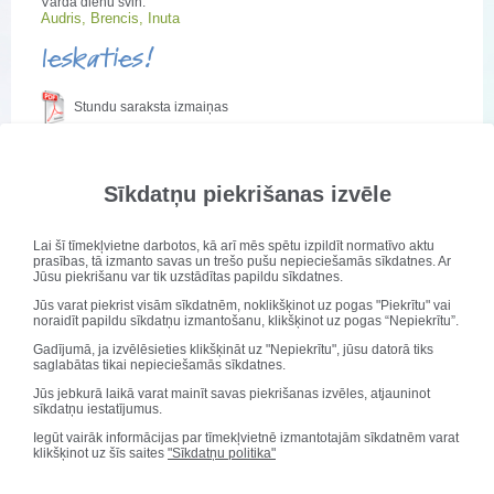
Vārda dienu svin:
Audris, Brencis, Inuta
Ieskaties!
Stundu saraksta izmaiņas
Ēdienkarte
Sīkdatņu piekrišanas izvēle
Kontakti
Lai šī tīmekļvietne darbotos, kā arī mēs spētu izpildīt normatīvo aktu
Publicēts: 22. aprīlis 2025
prasības, tā izmanto savas un trešo pušu nepieciešamās sīkdatnes. Ar
Atjaunots: 21. novembris 2025
Jūsu piekrišanu var tik uzstādītas papildu sīkdatnes.
Jūs varat piekrist visām sīkdatnēm, noklikšķinot uz pogas "Piekrītu" vai
noraidīt papildu sīkdatņu izmantošanu, klikšķinot uz pogas “Nepiekrītu”.
Adrese:
Dārza iela 1, Saldus pagasts, Saldus novads, LV-3862
Iestādes tālrunis
: 63839431
Gadījumā, ja izvēlēsieties klikšķināt uz "Nepiekrītu", jūsu datorā tiks
saglabātas tikai nepieciešamās sīkdatnes.
Saimniecības pārzines/lietvedes tālrunis:
29212863
Medicīnas māsas tālrunis:
28701485
Jūs jebkurā laikā varat mainīt savas piekrišanas izvēles, atjauninot
sīkdatņu iestatījumus.
e-pasts:
druvas.vidusskola@saldus.lv
Sveicam svētkos!
Iegūt vairāk informācijas par tīmekļvietnē izmantotajām sīkdatnēm varat
klikšķinot uz šīs saites
"Sīkdatņu politika"
Vārda dienu svin:
Audris, Brencis, Inuta