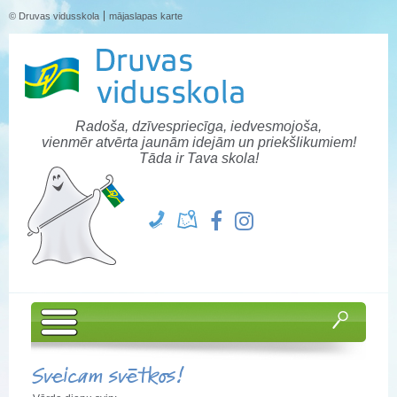
© Druvas vidusskola
mājaslapas karte
Radoša, dzīvespriecīga, iedvesmojoša,
vienmēr atvērta jaunām idejām un priekšlikumiem!
Tāda ir Tava skola!
Sveicam svētkos!