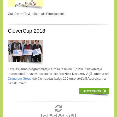
Gaidām arī Tevi, nākamais Pirmklasniek!
CleverCup 2018
Latvijas jauno programmētāju turnīra "CleverCup 2018" uzvarētāja
laurus plūc Druvas vidusskolas skolēns
Niks Derums.
Viņš saņēma arī
Draugiem Group
dāvāto naudas balvu 150 euro vērtībā! Apsveicam ar
panākumiem!
Ielādēt vēl