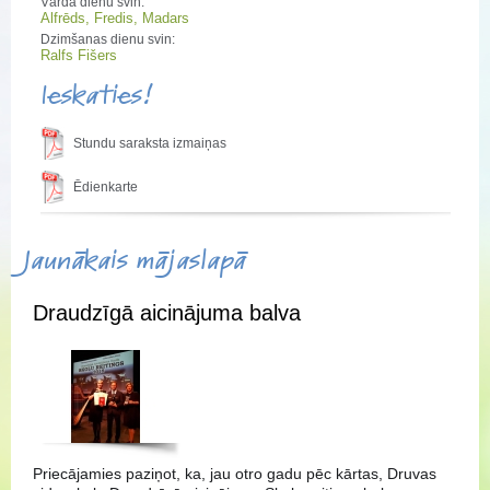
Vārda dienu svin:
Alfrēds, Fredis, Madars
Dzimšanas dienu svin:
Ralfs Fišers
Ieskaties!
Stundu saraksta izmaiņas
Ēdienkarte
Jaunākais mājaslapā
Draudzīgā aicinājuma balva
Priecājamies paziņot, ka, jau otro gadu pēc kārtas, Druvas