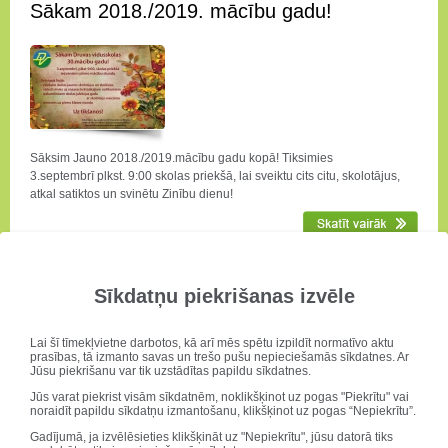
Sākam 2018./2019. mācību gadu!
Sāksim Jauno 2018./2019.mācību gadu kopā! Tiksimies
3.septembrī plkst. 9:00 skolas priekšā, lai sveiktu cits citu, skolotājus,
atkal satiktos un svinētu Zinību dienu!
Stāstu konkurss "Vārds ceļ spārnos!"
Sīkdatņu piekrišanas izvēle
Lai šī tīmekļvietne darbotos, kā arī mēs spētu izpildīt normatīvo aktu
prasības, tā izmanto savas un trešo pušu nepieciešamās sīkdatnes. Ar
Jūsu piekrišanu var tik uzstādītas papildu sīkdatnes.
Jūs varat piekrist visām sīkdatnēm, noklikšķinot uz pogas "Piekrītu" vai
noraidīt papildu sīkdatņu izmantošanu, klikšķinot uz pogas “Nepiekrītu”.
CEMEX Iespēju fonds
Gadījumā, ja izvēlēsieties klikšķināt uz "Nepiekrītu", jūsu datorā tiks