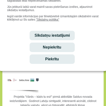
saglabātas tikai nepieciešamās sīkdatnes.
Saldus novada pašvaldības Druvas vidusskola
Projekts „Vārds – kāds tu esi!”
Jūs jebkurā laikā varat mainīt savas piekrišanas izvēles, atjauninot
konkurss "
Vārds ceļ spārnos!
sīkdatņu iestatījumus.
Iegūt vairāk informācijas par tīmekļvietnē izmantotajām sīkdatnēm varat
Godinot Latviju simtgadē un cildinot latviešu valodu, aicinām Tevi,
klikšķinot uz šīs saites
"Sīkdatņu politika"
izstāstīt savu stāstu, kā vārds ir devis spārnus dzīvei. Skat. konkursa
nolikumu:
Sīkdatņu iestatījumi
Nepiekrītu
Projekta “Vārds – kāds tu esi!”
Piekrītu
fotokonkurss "Un vārds tapa bilde"
Projekta “Vārds – kāds tu esi!” pirmā aktivitāte Saldus novada
iedzīvotājiem. Godinot Latviju simtgadē, interesenti aicināti, cildinot
latviešu valodu, vērot un fotografēt, atbilstoši tēmai.