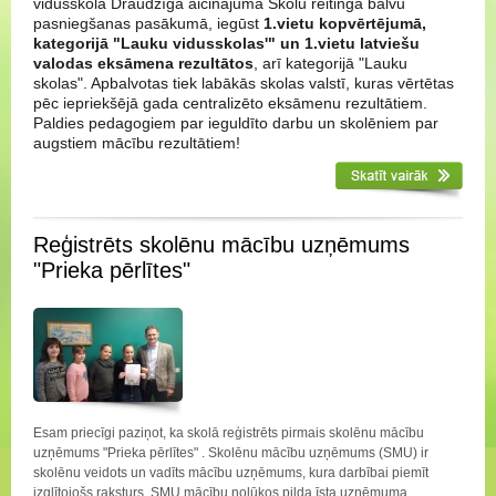
vidusskola Draudzīgā aicinājuma Skolu reitinga balvu
pasniegšanas pasākumā, iegūst
1.vietu kopvērtējumā,
kategorijā "Lauku vidusskolas'" un 1.vietu latviešu
valodas eksāmena rezultātos
, arī kategorijā "Lauku
skolas". Apbalvotas tiek labākās skolas valstī, kuras vērtētas
pēc iepriekšējā gada centralizēto eksāmenu rezultātiem.
Paldies pedagogiem par ieguldīto darbu un skolēniem par
augstiem mācību rezultātiem!
Reģistrēts skolēnu mācību uzņēmums
"Prieka pērlītes"
Esam priecīgi paziņot, ka skolā reģistrēts pirmais skolēnu mācību
uzņēmums "Prieka pērlītes" . Skolēnu mācību uzņēmums (SMU)
ir
skolēnu veidots un vadīts mācību uzņēmums, kura darbībai piemīt
izglītojošs raksturs. SMU mācību nolūkos pilda īsta uzņēmuma