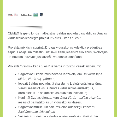
CEMEX Iespēju fonds ir atbalstījis Saldus novada pašvaldības Druvas
vidusskolas iesniegto projektu “Vārds – kāds tu esi!”.
Projekta mērķis ir stiprināt Druvas vidusskolas kolektīva piederības
sajūtu Latvijai un mīlestību uz savu zemi, iesaistot skolēnus, skolotājus
un novada iedzīvotājus latviešu valodas cildināšanā.
Projekta “Vārds – kāds tu esi!” ietvaros ir izvirzīti vairāki uzdevumi:
Sagatavot 2 konkursus novada iedzīvotājiem
Un vārds tapa
bilde!, Vārds ceļ spārnos!;
Iepazīt Saldus novadu, tā skaistumu Lielgājienā, kura tēma
Vārds
; iesaistot visus Druvas vidusskolas audzēkņus,
darbiniekus un sākumskolas audzēkņu vecākus;
Kuplināt Dzejas dienas, kuru tēma
Vārds – sajūtu gleznās
,
iesaistot pamatskolas un vidusskolas klases;
Sagatavot mūziķu un sākumskolas audzēkņu koncertu
Skaitāmpantu dziesmiņas;
Veicināt izpratni par valodas nozīmi profesionālajā dzīvē,