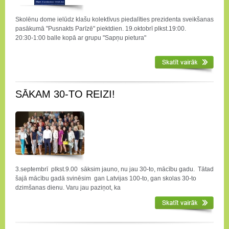
Skolēnu dome ielūdz klašu kolektīvus piedalīties prezidenta sveikšanas
pasākumā "Pusnakts Parīzē" piektdien. 19.oktobrī plkst.19:00.
20:30-1:00 balle kopā ar grupu "Sapņu pietura"
SĀKAM 30-TO REIZI!
3.septembrī plkst.9.00 sāksim jauno, nu jau 30-to, mācību gadu. Tātad
šajā mācību gadā svinēsim gan Latvijas 100-to, gan skolas 30-to
dzimšanas dienu. Varu jau paziņot, ka