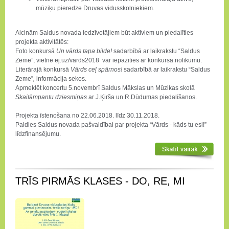
mūziķu pieredze Druvas vidusskolniekiem.
Aicinām Saldus novada iedzīvotājiem būt aktīviem un piedalīties
projekta aktivitātēs:
Foto konkursā
Un vārds tapa bilde!
sadarbībā ar laikrakstu “Saldus
Zeme”, vietnē ej.uz/vards2018 var iepazīties ar konkursa nolikumu.
Literārajā konkursā
Vārds ceļ spārnos!
sadarbībā ar laikrakstu “Saldus
Zeme”
,
informācija sekos.
Apmeklēt koncertu 5.novembrī Saldus Mākslas un Mūzikas skolā
Skaitāmpantu dziesmiņas
ar J.Ķirša un R.Dūdumas piedalīšanos.
Projekta īstenošana no 22.06.2018. līdz 30.11.2018.
Paldies Saldus novada pašvaldībai par projekta “Vārds - kāds tu esi!”
līdzfinansējumu.
TRĪS PIRMĀS KLASES - DO, RE, MI