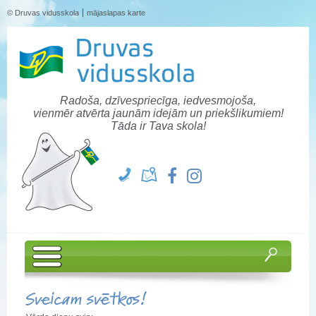
© Druvas vidusskola
mājaslapas karte
Radoša, dzīvespriecīga, iedvesmojoša,
vienmēr atvērta jaunām idejām un priekšlikumiem!
Tāda ir Tava skola!
Sveicam svētkos!