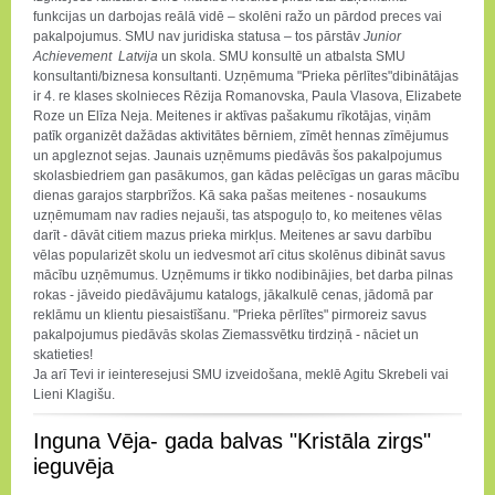
funkcijas un darbojas reālā vidē – skolēni ražo un pārdod preces vai
pakalpojumus. SMU nav juridiska statusa – tos pārstāv
Junior
Achievement
Latvija
un skola. SMU konsultē un atbalsta SMU
konsultanti/biznesa konsultanti. Uzņēmuma "Prieka pērlītes"dibinātājas
ir 4. re klases skolnieces Rēzija Romanovska, Paula Vlasova, Elizabete
Roze un Elīza Neja. Meitenes ir aktīvas pašakumu rīkotājas, viņām
patīk organizēt dažādas aktivitātes bērniem, zīmēt hennas zīmējumus
un apgleznot sejas. Jaunais uzņēmums piedāvās šos pakalpojumus
skolasbiedriem gan pasākumos, gan kādas pelēcīgas un garas mācību
dienas garajos starpbrīžos. Kā saka pašas meitenes - nosaukums
uzņēmumam nav radies nejauši, tas atspoguļo to, ko meitenes vēlas
darīt - dāvāt citiem mazus prieka mirkļus. Meitenes ar savu darbību
vēlas popularizēt skolu un iedvesmot arī citus skolēnus dibināt savus
mācību uzņēmumus. Uzņēmums ir tikko nodibinājies, bet darba pilnas
rokas - jāveido piedāvājumu katalogs, jākalkulē cenas, jādomā par
reklāmu un klientu piesaistīšanu. "Prieka pērlītes" pirmoreiz savus
pakalpojumus piedāvās skolas Ziemassvētku tirdziņā - nāciet un
skatieties!
Ja arī Tevi ir ieinteresejusi SMU izveidošana, meklē Agitu Skrebeli vai
Lieni Klagišu.
Inguna Vēja- gada balvas "Kristāla zirgs"
ieguvēja