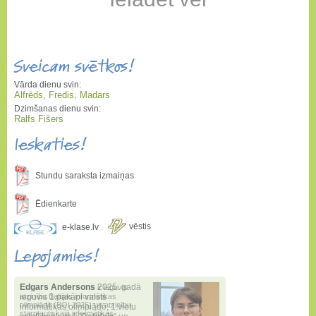
Sveicam svētkos!
Vārda dienu svin:
Alfrēds, Fredis, Madars
Dzimšanas dienu svin:
Ralfs Fišers
Ieskaties!
Stundu saraksta izmaiņas
Ēdienkarte
vēstis
e-klase.lv
Lepojamies!
Edgars Andersons
2025. gadā
ieguvis 1.pakāpi valsts
informātikas olimpiādē
,
1.vietu