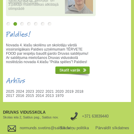
valstī konkursā "Bebr[a]s" un
3.pakāpi matemātikas atklātajā
olimpiādē
Paldies!
Novada 4. klašu skolēnu un skolotāju vārdā
vissirsnīgākais Paldies uzņēmumam TĒRVETE
FOOD par iespēju baudīt gardo Druvas saldējumu!
Ar saldējuma mielošanos Druvas vidusskolā
noslēdzās novada 4.klašu “Prāta spēles”! Paldies!
Arhīvs
2025
2024
2023
2022
2021
2020
2019
2018
2017
2016
2015
2014
2013
1970
DRUVAS VIDUSSKOLA
+371 63839440
Skolas iela 2, Saldus pag., Saldus nov.
normunds.svetins@saldus.lv
Sīkdatņu politika
Pārvaldīt sīkdatnes