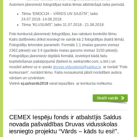
Autoriem jāiesniedz fotogrāfijas katrai tēmai atbilstošajā laika periodā.
Tēma “EMOCIJA – VĀRDS UN SAJŪTA”,
laiks
24.07.2018.-14.08.2018.
Tēma “KLUSUMS”
, laiks 31.07.2018.- 21.08.2018.
Foto konkursā jāiesniedz fotogrāfijas, kas raksturo konkrēto tēmu.
Katrs dalībnieks drīkst iesniegt ne vairāk kā 2 fotogrāfijas (katrā tēmā).
Fotogrāfiju tehniskie parametri. Formāts 1:1 (malas garums vismaz
2362 pikseļi) vai 3:4 (garākās malas garums vismaz 3150 pikseļi).
Fotogrāfijas jāiesniedz digitālā formātā, ievietojot kādā failu
koplietošanas pakalpojumā (failiem.lv, wetransfer.com, u.tml.) un
nosūtot adresi uz e–pastu
druvas.vidusskola@saldus.lv
ar norādi “Foto
konkursam”, norādot tēmu. Faila nosaukumā jābūt norādītam autora
vārdam un uzvārdam.
Vietnē
ej.uz/vards2018
varat iepazīties ar konkursa nolikumu.
CEMEX Iespēju fonds ir atbalstījis Saldus
novada pašvaldības Druvas vidusskolas
iesniegto projektu “Vārds – kāds tu esi!”.