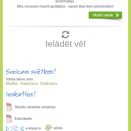
audzinātāju.
Mēs nevaram mainīt apstākļus - varam tikai tiem piemēroties!
Ielādēt vēl
Sveicam svētkos!
Vārda dienu svin:
Mudīte, Vladislava, Vladislavs
Ieskaties!
Stundu saraksta izmaiņas
Ēdienkarte
vēstis
e-klase.lv