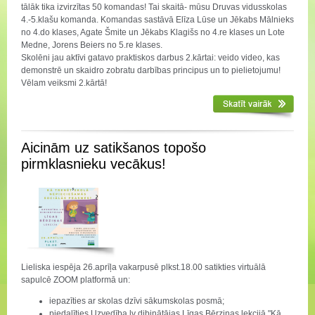
tālāk tika izvirzītas 50 komandas! Tai skaitā- mūsu Druvas vidusskolas
4.-5.klašu komanda. Komandas sastāvā Elīza Lūse un Jēkabs Mālnieks
no 4.do klases, Agate Šmite un Jēkabs Klagišs no 4.re klases un Lote
Medne, Jorens Beiers no 5.re klases.
Skolēni jau aktīvi gatavo praktiskos darbus 2.kārtai: veido video, kas
demonstrē un skaidro zobratu darbības principus un to pielietojumu!
Vēlam veiksmi 2.kārtā!
Aicinām uz satikšanos topošo
pirmklasnieku vecākus!
Lieliska iespēja 26.aprīļa vakarpusē plkst.18.00 satikties virtuālā
sapulcē ZOOM platformā un:
iepazīties ar skolas dzīvi sākumskolas posmā;
piedalīties Uzvedība.lv dibinātājas Līgas Bērziņas lekcijā "Kā