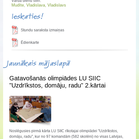
Vārda dienu svin:
Mudīte, Vladislava, Vladislavs
Ieskaties!
Stundu saraksta izmaiņas
Ēdienkarte
Jaunākais mājaslapā
Gatavošanās olimpiādes LU SIIC
"Uzdrīkstos, domāju, radu" 2.kārtai
Noslēgusies pirmā kārta LU SIIC rīkotajai olimpiādei "Uzdrīkstos,
domāju, radu", kur no 97 komandām (582 skolēni) no visas Latvijas,