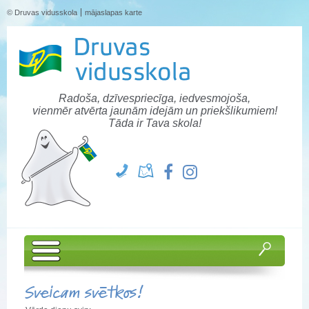
© Druvas vidusskola
mājaslapas karte
Radoša, dzīvespriecīga, iedvesmojoša,
vienmēr atvērta jaunām idejām un priekšlikumiem!
Tāda ir Tava skola!
Sveicam svētkos!