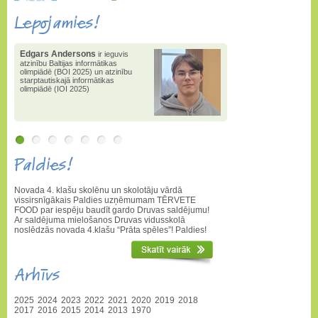
Lepojamies!
Edgars Andersons
ir ieguvis
atzinību Baltijas informātikas
olimpiādē (BOI 2025) un atzinību
starptautiskajā informātikas
olimpiādē (IOI 2025)
Paldies!
Novada 4. klašu skolēnu un skolotāju vārdā
vissirsnīgākais Paldies uzņēmumam TĒRVETE
FOOD par iespēju baudīt gardo Druvas saldējumu!
Ar saldējuma mielošanos Druvas vidusskolā
noslēdzās novada 4.klašu “Prāta spēles”! Paldies!
Arhīvs
2025
2024
2023
2022
2021
2020
2019
2018
2017
2016
2015
2014
2013
1970