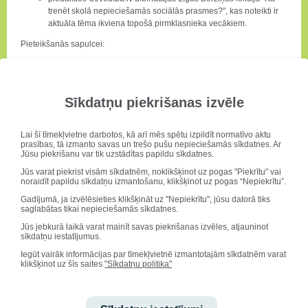
trenēt skolā nepieciešamās sociālās prasmes?", kas noteikti ir
aktuāla tēma ikviena topošā pirmklasnieka vecākiem.
Pieteikšanās sapulcei:
ikvienam, kurš savu bērnu pieteicis mācībām Druvas
vidusskolas 1.klasei (2021./2022.m.g.), saitiņa uz sapulci tiks
nosūtīta uz iesniegumā minēto e-pastu;
Sīkdatņu piekrišanas izvēle
citi interesenti aicināti
pieteikties:
https://ej.uz/skolaaicinauzlekciju
līdz 23.aprīlim!
Lai šī tīmekļvietne darbotos, kā arī mēs spētu izpildīt normatīvo aktu
Aicināts un gaidīts ir ikviens!
prasības, tā izmanto savas un trešo pušu nepieciešamās sīkdatnes. Ar
Uz satikšanos!
Jūsu piekrišanu var tik uzstādītas papildu sīkdatnes.
Jūs varat piekrist visām sīkdatnēm, noklikšķinot uz pogas "Piekrītu" vai
noraidīt papildu sīkdatņu izmantošanu, klikšķinot uz pogas “Nepiekrītu”.
Gadījumā, ja izvēlēsieties klikšķināt uz "Nepiekrītu", jūsu datorā tiks
Kandidāti nominācijai "Druvas vidusskolas
saglabātas tikai nepieciešamās sīkdatnes.
Superskolēns"
Jūs jebkurā laikā varat mainīt savas piekrišanas izvēles, atjauninot
sīkdatņu iestatījumus.
Iegūt vairāk informācijas par tīmekļvietnē izmantotajām sīkdatnēm varat
klikšķinot uz šīs saites
"Sīkdatņu politika"