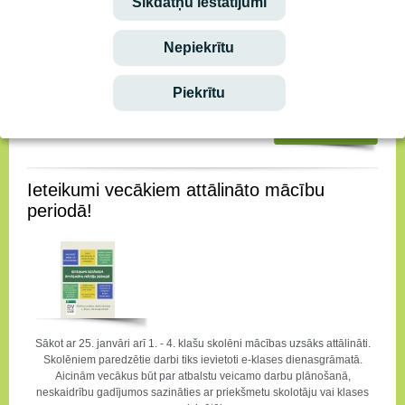
Sīkdatņu iestatījumi
Klāt Pavasara brīvlaiks!
Lielisks atskaites punkts, lai izvērtētu padarīto, sasniegto, veiksmes un
Nepiekrītu
izdošanās! Kā solīts- pirms Pavasara brīvlaika atkal tiek pārskatīti
nominantu saraksti titulam
DRUVAS VIDUSSKOLAS
SUPERSKOLĒNS
! Un ikvienam 1. - 3. klašu skolēnam bija iespēja tikt
Piekrītu
nominētam.
Ieteikumi vecākiem attālināto mācību
periodā!
Sākot ar 25. janvāri arī 1. - 4. klašu skolēni mācības uzsāks attālināti.
Skolēniem paredzētie darbi tiks ievietoti e-klases dienasgrāmatā.
Aicinām vecākus būt par atbalstu veicamo darbu plānošanā,
neskaidrību gadījumos sazināties ar priekšmetu skolotāju vai klases