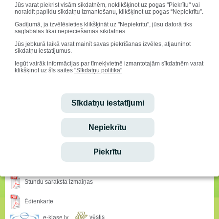
Jūs varat piekrist visām sīkdatnēm, noklikšķinot uz pogas "Piekrītu" vai
noraidīt papildu sīkdatņu izmantošanu, klikšķinot uz pogas “Nepiekrītu”.
Gadījumā, ja izvēlēsieties klikšķināt uz "Nepiekrītu", jūsu datorā tiks
saglabātas tikai nepieciešamās sīkdatnes.
Jūs jebkurā laikā varat mainīt savas piekrišanas izvēles, atjauninot
sīkdatņu iestatījumus.
Iegūt vairāk informācijas par tīmekļvietnē izmantotajām sīkdatnēm varat
klikšķinot uz šīs saites
"Sīkdatņu politika"
Ielādēt vēl
Sīkdatņu iestatījumi
Sveicam svētkos!
Nepiekrītu
Vārda dienu svin:
Mudīte, Vladislava, Vladislavs
Piekrītu
Ieskaties!
Stundu saraksta izmaiņas
Ēdienkarte
vēstis
e-klase.lv