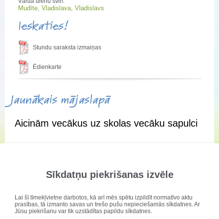
Vārda dienu svin:
Mudīte, Vladislava, Vladislavs
Ieskaties!
Stundu saraksta izmaiņas
Ēdienkarte
Jaunākais mājaslapā
Aicinām vecākus uz skolas vecāku sapulci
Aicinām vecākus uz skolas vecāku sapulci
Sīkdatņu piekrišanas izvēle
Lai šī tīmekļvietne darbotos, kā arī mēs spētu izpildīt normatīvo aktu
prasības, tā izmanto savas un trešo pušu nepieciešamās sīkdatnes. Ar
Jūsu piekrišanu var tik uzstādītas papildu sīkdatnes.