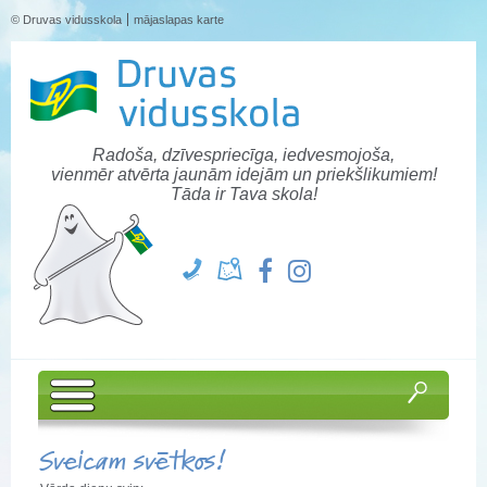
© Druvas vidusskola
mājaslapas karte
Radoša, dzīvespriecīga, iedvesmojoša,
vienmēr atvērta jaunām idejām un priekšlikumiem!
Tāda ir Tava skola!
Sveicam svētkos!