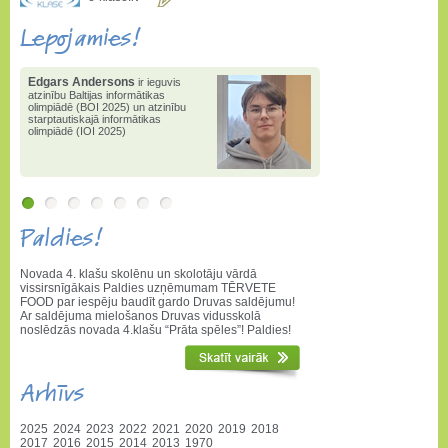
Lepojamies!
Edgars Andersons
ir ieguvis
atzinību Baltijas informātikas
olimpiādē (BOI 2025) un atzinību
starptautiskajā informātikas
olimpiādē (IOI 2025)
Paldies!
Novada 4. klašu skolēnu un skolotāju vārdā
vissirsnīgākais Paldies uzņēmumam TĒRVETE
FOOD par iespēju baudīt gardo Druvas saldējumu!
Ar saldējuma mielošanos Druvas vidusskolā
noslēdzās novada 4.klašu “Prāta spēles”! Paldies!
Arhīvs
2025
2024
2023
2022
2021
2020
2019
2018
2017
2016
2015
2014
2013
1970